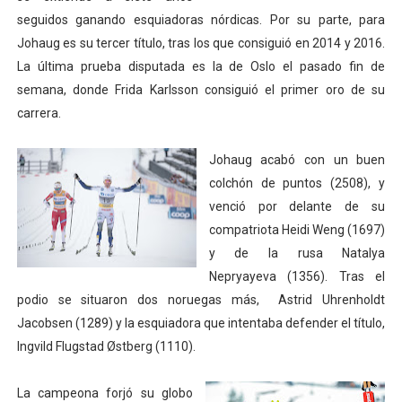
seguidos ganando esquiadoras nórdicas. Por su parte, para
Athletes Unlimited Softball League 2026 - Las Utah Ta
Johaug es su tercer título, tras los que consiguió en 2014 y 2016.
Mundial de piragüismo slalom 2026 (Oklahoma City, Es
La última prueba disputada es la de Oslo el pasado fin de
semana, donde Frida Karlsson consiguió el primer oro de su
Tour de Francia masculino 2026 - Tadej Pogacar entra 
carrera.
Mundial de Fórmula 1 2026 - Lando Norris consigue en 
Johaug acabó con un buen
colchón de puntos (2508), y
Campeonato de Europa de high diving 2026 (París, Fran
venció por delante de su
compatriota Heidi Weng (1697)
y de la rusa Natalya
Nepryayeva (1356). Tras el
podio se situaron dos noruegas más, Astrid Uhrenholdt
Jacobsen (1289) y la esquiadora que intentaba defender el título,
Ingvild Flugstad Østberg (1110).
La campeona forjó su globo