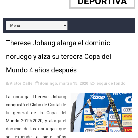
DEPORTIVA
WWE NXT - Myles Borne y Tavion Heights ponen fin al r
Canadian Football League 2026 - Week 10
EFA y AFLE 2026 - Regular season
Therese Johaug alarga el dominio
Grandes éxitos por fin para Chelsea Green, Chad Gabl
noruego y alza su tercera Copa del
Campeonato de Europa de MTB 2026 (Monteceneri, Suiza)
Mundo 4 años después
Campeonato de Europa de remo 2026 (Varese, Italia) - 
Víctor Calle
domingo, marzo 15, 2020
esquí de fondo
Mundial de lacrosse femenino 2026 (Tokio, Japón) - Es
La noruega Therese Johaug
Máxima celebración en el último Impact! con Jason Ho
conquistó el Globo de Cristal de
la general de la Copa del
Mundial de esgrima 2026 (Hong Kong) - La delegación ita
Mundo 2019/2020, y alarga el
dominio de las noruegas que
Raquel Rodriguez es la nueva monarca Intercontinental,
se extiende a siete años