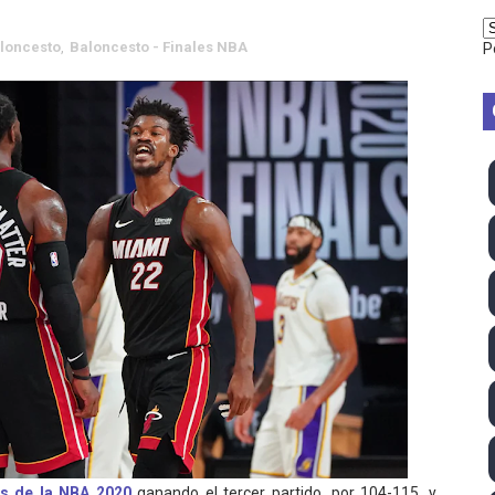
vion Heights ponen fin al reinado por parejas de The Vani
loncesto
,
Baloncesto - Finales NBA
P
2026 - Week 10
 season
ra Chelsea Green, Chad Gable y Baron Corbin en SummerSl
TB 2026 (Monteceneri, Suiza) - Charlie Aldridge y Sina Fr
emo 2026 (Varese, Italia) - Rumanía, Alemania y Gran Breta
ino 2026 (Tokio, Japón) - Estados Unidos invencibles, ya 
último Impact! con Jason Hotch como nuevo TNA Internati
ong Kong) - La delegación italiana arrasa con 4 oros y 4 pl
va monarca Intercontinental, su primer título individual en
es de la NBA 2020
ganando el tercer partido, por 104-115, y