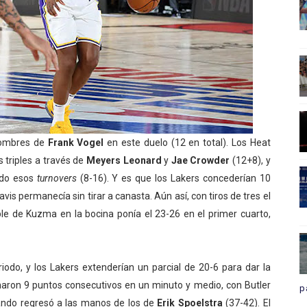
 hombres de
Frank Vogel
en este duelo (12 en total). Los Heat
 triples a través de
Meyers Leonard
y
Jae Crowder
(12+8), y
ndo esos
turnovers
(8-16). Y es que los Lakers concederían 10
is permanecía sin tirar a canasta. Aún así, con tiros de tres el
iple de Kuzma en la bocina ponía el 23-26 en el primer cuarto,
odo, y los Lakers extenderían un parcial de 20-6 para dar la
maron 9 puntos consecutivos en un minuto y medio, con Butler
p
mando regresó a las manos de los de
Erik Spoelstra
(37-42). El