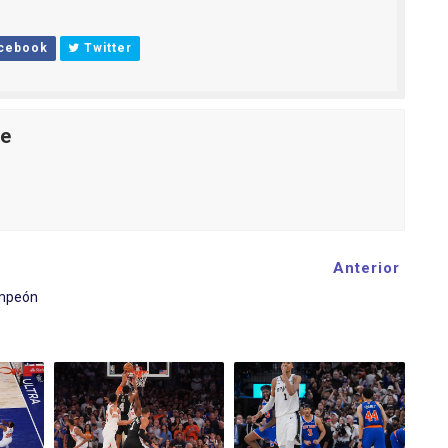
cebook
Twitter
le
Anterior
ampeón