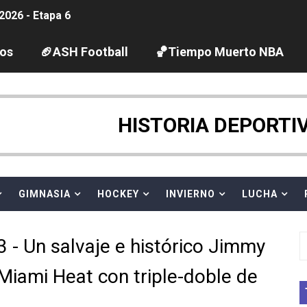
2026 - Etapa 6
gue 2026
los
🏈ASH Football
🏀Tiempo Muerto NBA
guas abiertas 2026 (París, Francia) - Dobletes de Wellbro
pentatlón moderno 2026 (Estambul, Turquía)
HISTORIA DEPORTI
tación artística 2026 (París, Francia) - España domina junto
ido desbancan una semana después a The Demand por trío
GIMNASIA
HOCKEY
INVIERNO
LUCHA
 GP Gran Bretaña
- Un salvaje e histórico Jimmy
League 2026 - Playoffs
 Miami Heat con triple-doble de
igh diving 2026 (París, Francia)