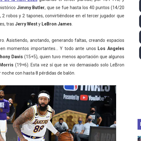
histórico
Jimmy Butler
, que se fue hasta los 40 puntos (14/20
ll League 2026 - Las Utah Talons son bicampeonas de la AU
es, 2 robos y 2 tapones, convirtiéndose en el tercer jugador que
lom 2026 (Oklahoma City, Estados Unidos) - Miquel Travé 
es, tras
Jerry West
y
LeBron James
.
 2026 - Tadej Pogacar entra en el selecto grupo de los pe
ro. Asistiendo, anotando, generando faltas, creando espacios
en momentos importantes... Y todo ante unos
Los Angeles
 - Lando Norris consigue en Hungría su primera victoria d
thony Davis
(15+5), quien tuvo menos aportación que algunos
ltos 2026 (París, Francia) - Bronce para Jorge y Ana Carv
 Morris
(19+6). Esta vez sí que se vio demasiado solo LeBron
 noche con hasta 8 pérdidas de balón.