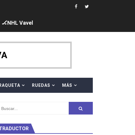
🏒NHL Vavel
ck y Taddeucci. Ángela Martínez 5ª en 10km
VA
 al equipo neutral ruso, llevándose 8 medallas, seis para I
s en el Grand Slam Mexico
RAQUETA
RUEDAS
MÁS
TRADUCTOR