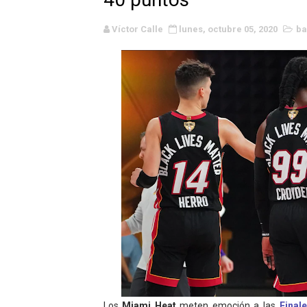
WWE NXT - Myles Borne y Ta
Víctor Calle
lunes, octubre 05, 2020
ba
Canadian Football League 
EFA y AFLE 2026 - Regular
Grandes éxitos por fin pa
Campeonato de Europa de M
Campeonato de Europa de r
Mundial de lacrosse femen
Máxima celebración en el 
Mundial de esgrima 2026 (H
Raquel Rodriguez es la nue
Los
Miami Heat
meten emoción a las
Final