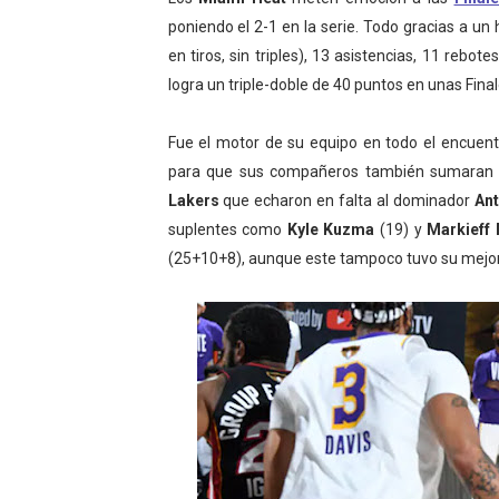
poniendo el 2-1 en la serie. Todo gracias a un 
Athletes Unlimited Softba
en tiros, sin triples), 13 asistencias, 11 rebot
Mundial de piragüismo sla
logra un triple-doble de 40 puntos en unas Final
Tour de Francia masculino
Fue el motor de su equipo en todo el encuent
para que sus compañeros también sumaran 
Mundial de Fórmula 1 2026
Lakers
que echaron en falta al dominador
An
Campeonato de Europa de sa
suplentes como
Kyle Kuzma
(19) y
Markieff
(25+10+8), aunque este tampoco tuvo su mejor