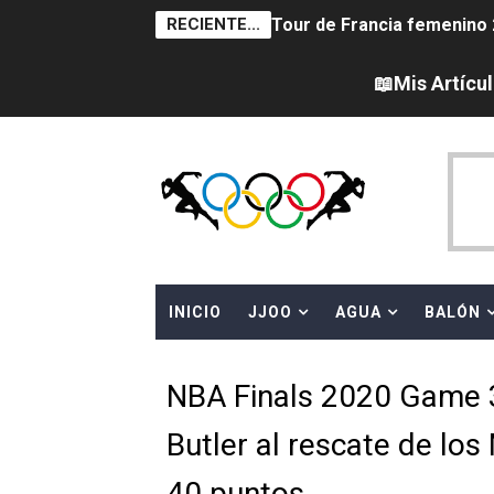
RECIENTE...
Tour de Francia femenino 
Women's Pro Baseball Lea
📖Mis Artícu
Campeonato de Europa en a
Campeonato de Europa de 
Campeonato de Europa de na
AEW - Adam Page con Brod
INICIO
JJOO
AGUA
BALÓN
Canadá Open 2026
Mundial de MotoGP 2026 -
NBA Finals 2020 Game 3 
Canadian Elite Basketball 
Butler al rescate de los
Campeonato de Europa de h
40 puntos