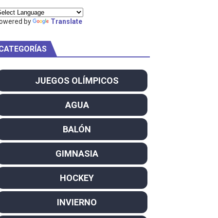
ty Project
owered by
Translate
CATEGORÍAS
am
JUEGOS OLÍMPICOS
ei dominan el Europeo
AGUA
ña se reparten el botín y Caetano Horta y Rodrigo Conde f
BALÓN
son decacampeonas y quinto oro consecutivo
GIMNASIA
onal Champion
HOCKEY
atas
INVIERNO
 WWE