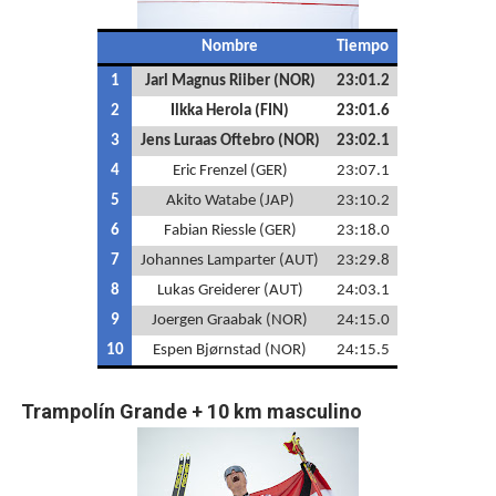
Nombre
Tiempo
1
Jarl Magnus Riiber (NOR)
23:01.2
2
Ilkka Herola (FIN)
23:01.6
3
Jens Luraas Oftebro (NOR)
23:02.1
4
Eric Frenzel (GER)
23:07.1
5
Akito Watabe (JAP)
23:10.2
6
Fabian Riessle (GER)
23:18.0
7
Johannes Lamparter (AUT)
23:29.8
8
Lukas Greiderer (AUT)
24:03.1
9
Joergen Graabak (NOR)
24:15.0
10
Espen Bjørnstad (NOR)
24:15.5
Trampolín Grande + 10 km
masculino