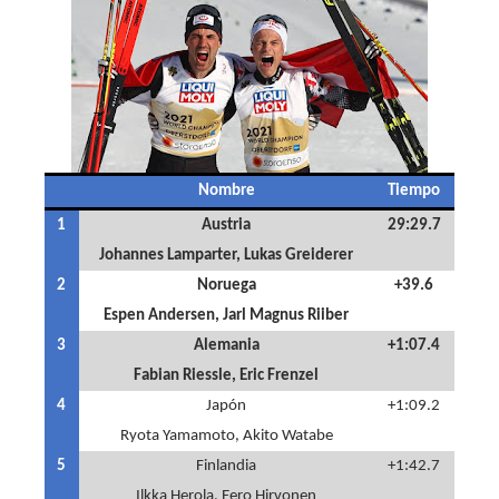
Nombre
Tiempo
1
Austria
29:29.7
Johannes Lamparter, Lukas Greiderer
2
Noruega
+39.6
Espen Andersen, Jarl Magnus Riiber
3
Alemania
+1:07.4
Fabian Riessle, Eric Frenzel
4
Japón
+1:09.2
Ryota Yamamoto, Akito Watabe
5
Finlandia
+1:42.7
Ilkka Herola, Eero Hirvonen