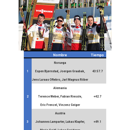
Nombre
Tiempo
Noruega
1
Espen Bjørnstad, Joergen Graabak,
43:57.7
Jens Luraas Oftebro, Jarl Magnus Riiber
Alemania
2
Terence Weber, Fabian Riessle,
+42.7
Eric Frenzel, Vinzenz Geiger
Austria
3
Johannes Lamparter, Lukas Klapfer,
+49.1