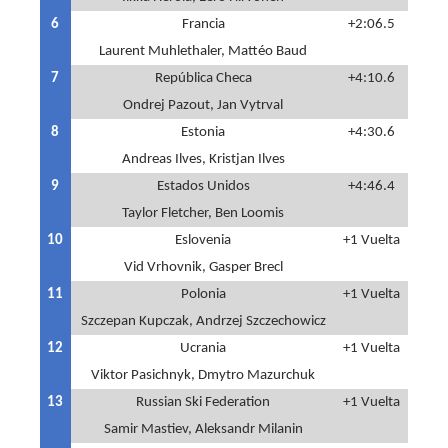
6
Francia
+2:06.5
Laurent Muhlethaler, Mattéo Baud
7
República Checa
+4:10.6
Ondrej Pazout, Jan Vytrval
8
Estonia
+4:30.6
Andreas Ilves, Kristjan Ilves
9
Estados Unidos
+4:46.4
Taylor Fletcher, Ben Loomis
10
Eslovenia
+1 Vuelta
Vid Vrhovnik, Gasper Brecl
11
Polonia
+1 Vuelta
Szczepan Kupczak, Andrzej Szczechowicz
12
Ucrania
+1 Vuelta
Viktor Pasichnyk, Dmytro Mazurchuk
13
Russian Ski Federation
+1 Vuelta
Samir Mastiev, Aleksandr Milanin