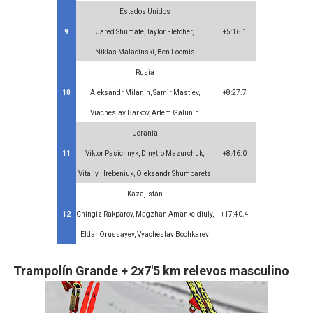
Estados Unidos
9
Jared Shumate, Taylor Fletcher,
+5:16.1
Niklas Malacinski, Ben Loomis
Rusia
10
Aleksandr Milanin, Samir Mastiev,
+8:27.7
Viacheslav Barkov, Artem Galunin
Ucrania
11
Viktor Pasichnyk, Dmytro Mazurchuk,
+8:46.0
Vitaliy Hrebeniuk, Oleksandr Shumbarets
Kazajistán
12
Chingiz Rakparov, Magzhan Amankeldiuly,
+17:40.4
Eldar Orussayev, Vyacheslav Bochkarev
Trampolín Grande + 2x7'5 km relevos
masculino