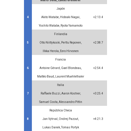
Mario Seidl, Lukas Greiderer
Japón
4
Akito Watabe, Hideaki Nagai,
+2:13.4
Yoshito Watabe, Ryota Yamamoto
Finlandia
5
Otto Niittykoski, Perttu Reponen,
+2:38.7
Ilkka Herola, Eero Hirvonen
Francia
6
Antoine Gérard, Gael Blondeau,
+2:54.4
Mattéo Baud, Laurent Muehlethaler
Italia
7
Raffaele Buzzi, Aaron Kostner,
+3:25.4
Samuel Costa, Alessandro Pittin
República Checa
8
Jan Vytrval, Ondrej Pazout,
+4:21.3
Lukas Danek, Tomas Portyk