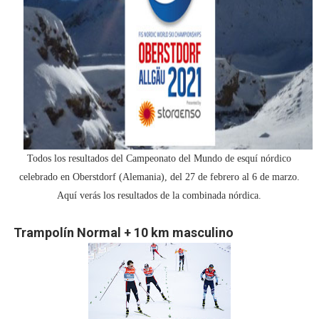
Tour de Francia masculino 2026 - Tadej Pogacar entra 
Mundial de Fórmula 1 2026 - Lando Norris consigue en 
Copa del Mundo femenina 2026 - Estados Unidos campe
Campeonato de Europa de saltos 2026 (París, Francia) 
Campeonato de Europa de natación artística 2026 (París,
Todos los resultados del Campeonato del Mundo de esquí nórdico
celebrado en Oberstdorf (Alemania), del 27 de febrero al 6 de marzo.
Aquí verás los resultados de la combinada nórdica.
Trampolín Normal + 10 km masculino