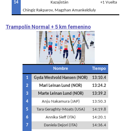
14
Kazajistán
+1 Vuelta
Chingiz Rakparov, Magzhan Amankeldiuly
Trampolín Normal + 5 km femenino
Nombre
Tiempo
1
Gyda Westvold Hansen (NOR)
13:10.4
2
Mari Leinan Lund (NOR)
13:24.2
3
Marte Leinan Lund (NOR)
13:39.2
4
Anju Nakamura (JAP)
13:50.3
5
Tara Geraghty-Moats (USA)
14:19.8
6
Annika Sieff (ITA)
14:20.1
7
Daniela Dejori (ITA)
14:36.4