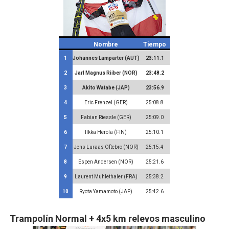
Nombre
Tiempo
1
Johannes Lamparter (AUT)
23:11.1
2
Jarl Magnus Riiber (NOR)
23:48.2
3
Akito Watabe (JAP)
23:56.9
4
Eric Frenzel (GER)
25:08.8
5
Fabian Riessle (GER)
25:09.0
6
Ilkka Herola (FIN)
25:10.1
7
Jens Luraas Oftebro (NOR)
25:15.4
8
Espen Andersen (NOR)
25:21.6
9
Laurent Muhlethaler (FRA)
25:38.2
10
Ryota Yamamoto (JAP)
25:42.6
Trampolín Normal + 4x5 km relevos
masculino