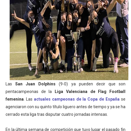
Mundial de piragüismo slalom 2026 (Oklahoma City, Es
Tour de Francia masculino 2026 - Tadej Pogacar entra 
Mundial de Fórmula 1 2026 - Lando Norris consigue en 
Campeonato de Europa de saltos 2026 (París, Francia) 
Tour de Francia femenino 2026 - Etapa 6
Las
San Juan Dolphins
(9-0)
ya pueden decir que son
pentacampeonas de la
Liga Valenciana de Flag Football
femenina
. Las
actuales campeonas de la Copa de España
se
agenciaron con su quinto título liguero antes de tiempo y ya se ha
cerrado esta liga tras disputar cuatro jornadas intensas.
En la última semana de competición que tuvo lugar el pasado fin