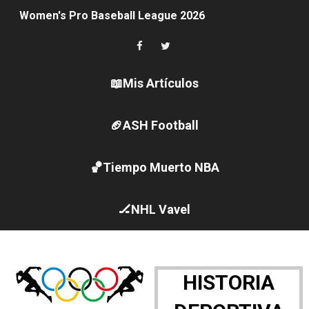
Women's Pro Baseball League 2026
Campeonato de Europa en aguas abiertas 2026 (París, F
Campeonato de Europa de pentatlón moderno 2026 (Est
📖Mis Artículos
Campeonato de Europa de natación artística 2026 (París,
🏈ASH Football
AEW - Adam Page con Brodido desbancan una semana d
🏀Tiempo Muerto NBA
Canadá Open 2026
Mundial de MotoGP 2026 - GP Gran Bretaña
🏒NHL Vavel
Canadian Elite Basketball League 2026 - Playoffs
Campeonato de Europa de high diving 2026 (París, Fran
HISTORIA
WWE NXT - Myles Borne y Tavion Heights ponen fin al r