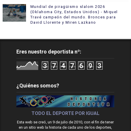
Mundial de piragüismo slalom 2026
(Oklahoma City, Estados Unidos) - Miquel
Travé campeón del mundo. Bronces para
David Llorente y Miren Lazkano
Eres nuestro deportista nº:
3
7
4
7
6
9
3
¿Quiénes somos?
TODO EL DEPORTE POR IGUAL
Esta web se creó, un 9 de julio de 2010, con el fin de tener
en un sitio web la historia de cada uno de los deportes,