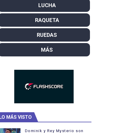
LUCHA
campeón del mundo. Bronces para David Llorente y Miren La
RAQUETA
ntacampeones, los más laureados
el año como campeón
RUEDAS
rtas
MÁS
 Rodríguez y Ana Carvajal
LO MÁS VISTO
Dominik y Rey Mysterio son