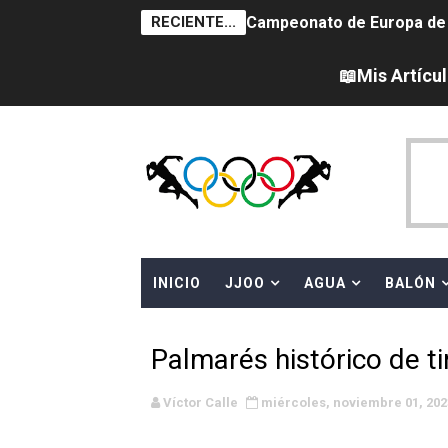
RECIENTE...
Campeonato de Europa de na
AEW - Adam Page con Brod
📖Mis Artícu
Tour de Francia femenino 
Women's Pro Baseball Lea
Campeonato de Europa en a
Campeonato de Europa de 
INICIO
JJOO
AGUA
BALÓN
WWE NXT - Myles Borne y Ta
Canadá Open 2026
Palmarés histórico de ti
Mundial de MotoGP 2026 -
Víctor Calle
miércoles, noviembre 01, 202
Canadian Elite Basketball