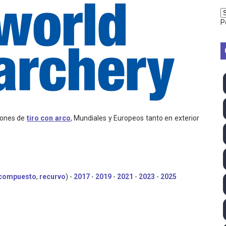
2026 - Week 10
P
 season
ra Chelsea Green, Chad Gable y Baron Corbin en SummerSl
TB 2026 (Monteceneri, Suiza) - Charlie Aldridge y Sina Fr
emo 2026 (Varese, Italia) - Rumanía, Alemania y Gran Breta
ciones de
tiro con arco
, Mundiales y Europeos tanto en exterior
ino 2026 (Tokio, Japón) - Estados Unidos invencibles, ya 
último Impact! con Jason Hotch como nuevo TNA Internati
ong Kong) - La delegación italiana arrasa con 4 oros y 4 pl
compuesto
,
recurvo
) -
2017
-
2019
-
2021
-
2023
-
2025
va monarca Intercontinental, su primer título individual en
ll League 2026 - Las Utah Talons son bicampeonas de la AU