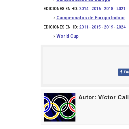
Mundial de piragüismo sla
EDICIONES EN HD:
2014
-
2016
-
2018
-
2021
-
Campeonatos de Europa Indoor
Tour de Francia masculino
EDICIONES EN HD:
2011
-
2015
-
2019
-
2024
Mundial de Fórmula 1 2026
World Cup
Copa del Mundo femenina 2
Campeonato de Europa de s
Fa
Autor: Víctor Cal