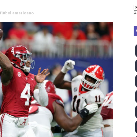
vion Heights ponen fin al reinado por parejas de The Vani
fútbol americano
P
2026 - Week 10
 season
ra Chelsea Green, Chad Gable y Baron Corbin en SummerSl
TB 2026 (Monteceneri, Suiza) - Charlie Aldridge y Sina Fr
emo 2026 (Varese, Italia) - Rumanía, Alemania y Gran Breta
ino 2026 (Tokio, Japón) - Estados Unidos invencibles, ya 
último Impact! con Jason Hotch como nuevo TNA Internati
ong Kong) - La delegación italiana arrasa con 4 oros y 4 pl
va monarca Intercontinental, su primer título individual en