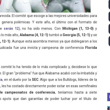
ll League 2026 - Las Utah Talons son bicampeonas de la AU
ecida. El comité que escoge a las mejores universidades para
lom 2026 (Oklahoma City, Estados Unidos) - Miquel Travé 
genera polémicas. Y este año, el último con el formato de
 2026 - Tadej Pogacar entra en el selecto grupo de los pe
ene
serán 12
), no ha sido menos. Con
Michigan (1, 13-0)
y
 lo más alto,
Alabama (4, 12-1)
tumbó a
Georgia (5, 12-1)
y se
 - Lando Norris consigue en Hungría su primera victoria d
, 12-1)
. Aunque esta asombra menos ya que doblegaron a los
rjudicada fue una invicta y campeona de conferencia
Florida
ltos 2026 (París, Francia) - Bronce para Jorge y Ana Carv
comité lo ha tenido de lo más complicado y, decidiese lo que
te. El gran "problema" fue que Alabama acabó con la imbatida y
ia
, en el duelo por la
SEC
. Algo que a los Bulldogs, líderes de la
, les ha costado directamente poder estar en esas semifinales
e campeonatos de conferencia
, teníamos hasta a siete
o spots que dan garantías de poder luchar por el título de