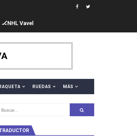
🏒NHL Vavel
ck y Taddeucci. Ángela Martínez 5ª en 10km
VA
 al equipo neutral ruso, llevándose 8 medallas, seis para I
s en el Grand Slam Mexico
RAQUETA
RUEDAS
MÁS
TRADUCTOR