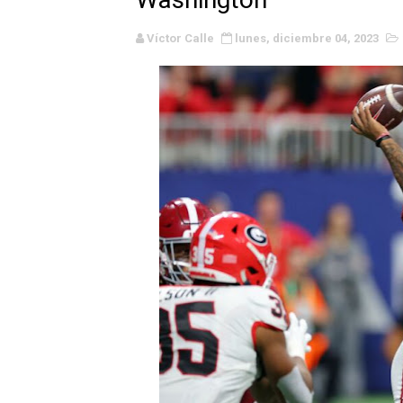
WWE NXT - Myles Borne y Ta
Víctor Calle
lunes, diciembre 04, 2023
Canadian Football League 
EFA y AFLE 2026 - Regular
Grandes éxitos por fin pa
Campeonato de Europa de M
Campeonato de Europa de r
Mundial de lacrosse femen
Máxima celebración en el 
Mundial de esgrima 2026 (H
Raquel Rodriguez es la nue