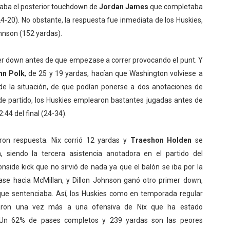
itaba el posterior touchdown de
Jordan James
que completaba
24-20). No obstante, la respuesta fue inmediata de los Huskies,
ohnson (152 yardas).
er down antes de que empezase a correr provocando el punt. Y
nn Polk
, de 25 y 19 yardas, hacían que Washington volviese a
 de la situación, de que podían ponerse a dos anotaciones de
de partido, los Huskies emplearon bastantes jugadas antes de
2:44 del final (24-34).
on respuesta. Nix corrió 12 yardas y
Traeshon Holden
se
siendo la tercera asistencia anotadora en el partido del
nside kick que no sirvió de nada ya que el balón se iba por la
se hacia McMillan, y Dillon Johnson ganó otro primer down,
que sentenciaba. Así, los Huskies como en temporada regular
garon una vez más a una ofensiva de Nix que ha estado
 Un 62% de pases completos y 239 yardas son las peores