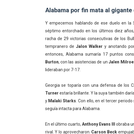
Alabama por fin mata al gigante
Y empecemos hablando de ese duelo en la S
séptimo entorchado en los últimos diez años
racha de 29 victorias consecutivas de los Bul
tempranero de
Jalon Walker
y anotando po
entonces, Alabama sumaría 17 puntos cons
Burton
, con las asistencias de un
Jalen Milroe
lideraban por 7-17.
Georgia se toparía con una defensa de los C
Turner
estaría brillante. Y la suya también daría
y
Malaki Starks
. Con ello, en el tercer period
seguía intacta para Alabama.
En el último cuarto,
Anthony Evans III
obraba un
rival. Y lo aprovecharon.
Carson Beck
empujaba