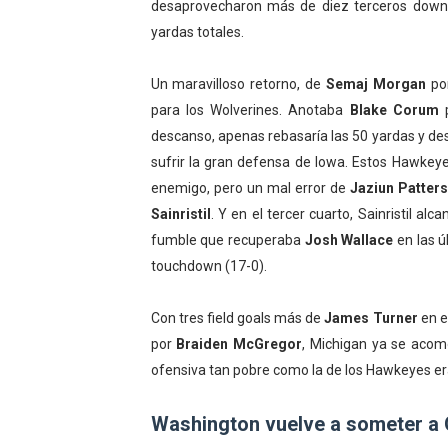
desaprovecharon más de diez terceros downs
yardas totales.
Un maravilloso retorno, de
Semaj Morgan
por
para los Wolverines. Anotaba
Blake Corum
p
descanso, apenas rebasaría las 50 yardas y desp
sufrir la gran defensa de Iowa. Estos Hawkeye
enemigo, pero un mal error de
Jaziun Patter
Sainristil
. Y en el tercer cuarto, Sainristil al
fumble que recuperaba
Josh Wallace
en las ú
touchdown (17-0).
Con tres field goals más de
James Turner
en e
por
Braiden McGregor
, Michigan ya se acom
ofensiva tan pobre como la de los Hawkeyes er
Washington vuelve a someter a