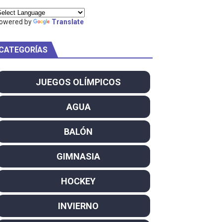
ty Project
owered by
Translate
CATEGORÍAS
am
JUEGOS OLÍMPICOS
ei dominan el Europeo
AGUA
ña se reparten el botín y Caetano Horta y Rodrigo Conde f
BALÓN
son decacampeonas y quinto oro consecutivo
GIMNASIA
onal Champion
HOCKEY
atas
INVIERNO
 WWE