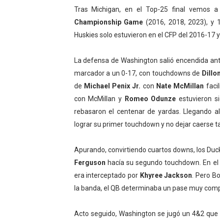
Tras Michigan, en el Top-25 final vemos a
Championship Game
(2016, 2018, 2023), y 1
Huskies solo estuvieron en el CFP del 2016-17
La defensa de Washington salió encendida an
marcador a un 0-17, con touchdowns de
Dillo
de
Michael Penix Jr.
con
Nate McMillan
facil
con McMillan y
Romeo Odunze
estuvieron s
rebasaron el centenar de yardas. Llegando a
lograr su primer touchdown y no dejar caerse ta
Apurando, convirtiendo cuartos downs, los Duck
Ferguson
hacía su segundo touchdown. En el s
era interceptado por
Khyree Jackson
. Pero Bo
la banda, el QB determinaba un pase muy comp
Acto seguido, Washington se jugó un 4&2 que