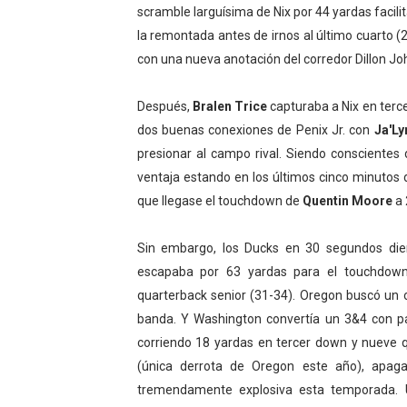
scramble larguísima de Nix por 44 yardas facil
la remontada antes de irnos al último cuarto (
con una nueva anotación del corredor Dillon J
Después,
Bralen Trice
capturaba a Nix en terc
dos buenas conexiones de Penix Jr. con
Ja'Ly
presionar al campo rival. Siendo conscientes
ventaja estando en los últimos cinco minutos 
que llegase el touchdown de
Quentin Moore
a 
Sin embargo, los Ducks en 30 segundos dier
escapaba por 63 yardas para el touchdown, 
quarterback senior (31-34). Oregon buscó un o
banda. Y Washington convertía un 3&4 con pa
corriendo 18 yardas en tercer down y nueve 
(única derrota de Oregon este año), apa
tremendamente explosiva esta temporada.