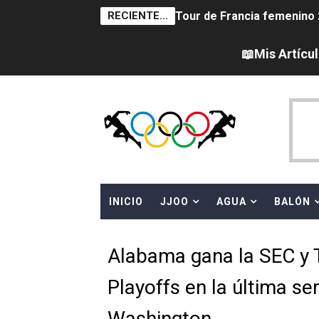
RECIENTE...
Tour de Francia femenino 
Women's Pro Baseball Lea
📖Mis Artícu
Campeonato de Europa en a
Campeonato de Europa de 
Campeonato de Europa de na
AEW - Adam Page con Brod
INICIO
JJOO
AGUA
BALÓN
Canadá Open 2026
Mundial de MotoGP 2026 -
Alabama gana la SEC y T
Canadian Elite Basketball 
Playoffs en la última s
Campeonato de Europa de h
Washington