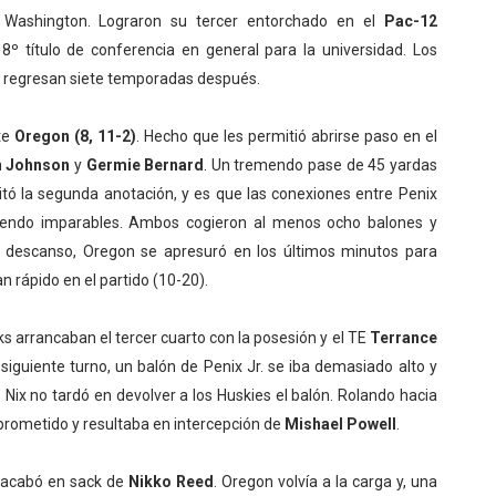
 Washington. Lograron su tercer entorchado en el
Pac-12
8º título de conferencia en general para la universidad. Los
 y regresan siete temporadas después.
te
Oregon (8, 11-2)
. Hecho que les permitió abrirse paso en el
n Johnson
y
Germie Bernard
. Un tremendo pase de 45 yardas
itó la segunda anotación, y es que las conexiones entre Penix
iendo imparables. Ambos cogieron al menos ocho balones y
l descanso, Oregon se apresuró en los últimos minutos para
n rápido en el partido (10-20).
s arrancaban el tercer cuarto con la posesión y el TE
Terrance
iguiente turno, un balón de Penix Jr. se iba demasiado alto y
 Nix no tardó en devolver a los Huskies el balón. Rolando hacia
rometido y resultaba en intercepción de
Mishael Powell
.
 acabó en sack de
Nikko Reed
. Oregon volvía a la carga y, una