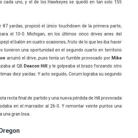
 cada uno, y el de los Hawkeyes se quedó en tan solo 155
 87 yardas, propició el único touchdown de la primera parte,
ara el 10-0. Michigan, en los últimos cinco drives anes del
ejó el balón en cuatro ocasiones, fruto de lo que les iba hacer
s tuvieron una oportunidad en el segundo cuarto en territorio
son
arruinó el drive, pues tenía un fumble provocado por
Mike
canzaba al QB
Deacon Hill
y le golpeaba el brazo forzando otro
ltimas diez yardas. Y acto seguido, Corum lograba su segundo
sta recta final de partido y una nueva pérdida de Hill provocada
odaba en el marcador al 26-0. Y remontar veinte puntos una
a una gran losa.
 Oregon