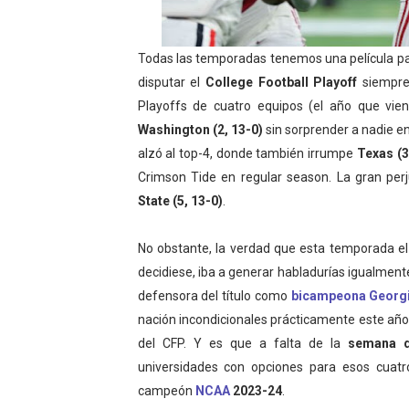
Athletes Unlimited Softba
Todas las temporadas tenemos una película par
Mundial de piragüismo sla
disputar el
College Football Playoff
siempre 
Tour de Francia masculino
Playoffs de cuatro equipos (el año que vi
Washington (2, 13-0)
sin sorprender a nadie en
Mundial de Fórmula 1 2026
alzó al top-4, donde también irrumpe
Texas (3
Crimson Tide en regular season. La gran pe
Campeonato de Europa de sa
State (5, 13-0)
.
No obstante, la verdad que esta temporada el 
decidiese, iba a generar habladurías igualmen
defensora del título como
bicampeona Georg
nación incondicionales prácticamente este año
del CFP. Y es que a falta de la
semana d
universidades con opciones para esos cuatr
campeón
NCAA
2023-24
.