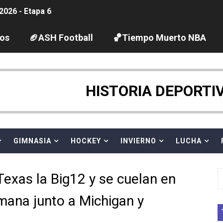
2026 - Etapa 6
gue 2026
los
🏈ASH Football
🏀Tiempo Muerto NBA
guas abiertas 2026 (París, Francia) - Dobletes de Wellbro
pentatlón moderno 2026 (Estambul, Turquía)
HISTORIA DEPORTI
tación artística 2026 (París, Francia) - España domina junto
ido desbancan una semana después a The Demand por trío
GIMNASIA
HOCKEY
INVIERNO
LUCHA
 GP Gran Bretaña
exas la Big12 y se cuelan en
League 2026 - Playoffs
emana junto a Michigan y
igh diving 2026 (París, Francia)