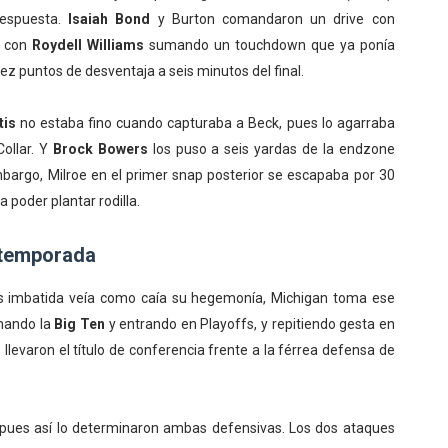
respuesta.
Isaiah Bond
y Burton comandaron un drive con
n con
Roydell Williams
sumando un touchdown que ya ponía
z puntos de desventaja a seis minutos del final.
tis
no estaba fino cuando capturaba a Beck, pues lo agarraba
Collar. Y
Brock Bowers
los puso a seis yardas de la endzone
bargo, Milroe en el primer snap posterior se escapaba por 30
poder plantar rodilla.
a temporada
os imbatida veía como caía su hegemonía, Michigan toma ese
nando la
Big Ten
y entrando en Playoffs, y repitiendo gesta en
llevaron el título de conferencia frente a la férrea defensa de
 pues así lo determinaron ambas defensivas. Los dos ataques