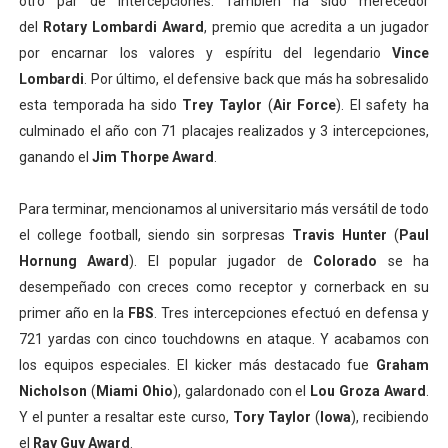
otro par de intercepciones. También ha sido merecedor
del
Rotary Lombardi Award
, premio que acredita a un jugador
por encarnar los valores y espíritu del legendario
Vince
Lombardi
. Por último, el defensive back que más ha sobresalido
esta temporada ha sido
Trey Taylor
(
Air Force
). El safety ha
culminado el año con 71 placajes realizados y 3 intercepciones,
ganando el
Jim Thorpe Award
.
Para terminar, mencionamos al universitario más versátil de todo
el college football, siendo sin sorpresas
Travis Hunter
(
Paul
Hornung Award
). El popular jugador de
Colorado
se ha
desempeñado con creces como receptor y cornerback en su
primer año en la
FBS
. Tres intercepciones efectuó en defensa y
721 yardas con cinco touchdowns en ataque. Y acabamos con
los equipos especiales. El kicker más destacado fue
Graham
Nicholson
(
Miami Ohio
), galardonado con el
Lou Groza Award
.
Y el punter a resaltar este curso,
Tory Taylor
(
Iowa
), recibiendo
el
Ray Guy Award
.