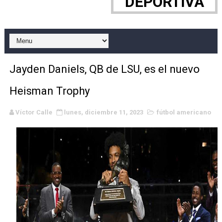
DEPORTIVA
Campeonato de Europa de MTB 2026 (Monteceneri, Suiza)
Campeonato de Europa de remo 2026 (Varese, Italia) - 
Mundial de lacrosse femenino 2026 (Tokio, Japón) - Es
Jayden Daniels, QB de LSU, es el nuevo
Máxima celebración en el último Impact! con Jason Ho
Heisman Trophy
Mundial de esgrima 2026 (Hong Kong) - La delegación ita
Víctor Calle
lunes, diciembre 11, 2023
fútbol americano
Raquel Rodriguez es la nueva monarca Intercontinental,
Athletes Unlimited Softball League 2026 - Las Utah Ta
Mundial de piragüismo slalom 2026 (Oklahoma City, Es
AEW - Willow al fin es campeona mundial y Maya World 
Tour de Francia masculino 2026 - Tadej Pogacar entra 