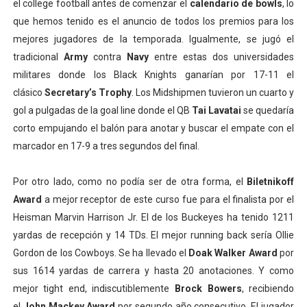
el college football antes de comenzar el
calendario de bowls
, lo
que hemos tenido es el anuncio de todos los premios para los
mejores jugadores de la temporada. Igualmente, se jugó el
tradicional
Army
contra
Navy
entre estas dos universidades
militares donde los Black Knights ganarían por 17-11 el
clásico
Secretary’s Trophy
. Los Midshipmen tuvieron un cuarto y
gol a pulgadas de la goal line donde el QB
Tai Lavatai
se quedaría
corto empujando el balón para anotar y buscar el empate con el
marcador en 17-9 a tres segundos del final.
Por otro lado, como no podía ser de otra forma, el
Biletnikoff
Award
a mejor receptor de este curso fue para el finalista por el
Heisman Marvin Harrison Jr. El de los Buckeyes ha tenido 1211
yardas de recepción y 14 TDs. El mejor running back sería Ollie
Gordon de los Cowboys. Se ha llevado el
Doak Walker Award
por
sus 1614 yardas de carrera y hasta 20 anotaciones. Y como
mejor tight end, indiscutiblemente
Brock Bowers
, recibiendo
el
John Mackey Award
por segundo año consecutivo. El jugador