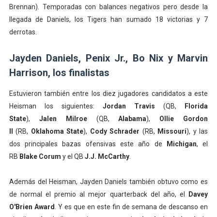
Brennan). Temporadas con balances negativos pero desde la
llegada de Daniels, los Tigers han sumado 18 victorias y 7
derrotas.
Jayden Daniels, Penix Jr., Bo Nix y Marvin
Harrison, los finalistas
Estuvieron también entre los diez jugadores candidatos a este
Heisman los siguientes:
Jordan Travis
(QB,
Florida
State
),
Jalen Milroe
(QB,
Alabama
),
Ollie Gordon
II
(RB,
Oklahoma State
),
Cody Schrader
(RB,
Missouri
), y las
dos principales bazas ofensivas este año de
Michigan
, el
RB
Blake Corum
y el QB
J.J. McCarthy
.
Además del Heisman, Jayden Daniels también obtuvo como es
de normal el premio al mejor quarterback del año, el
Davey
O'Brien Award
. Y es que en este fin de semana de descanso en