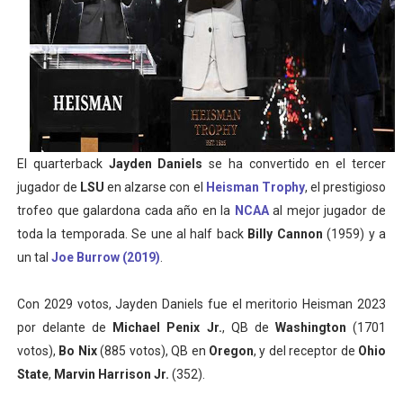
Mundial de Fórmula 1 2026 - Lando Norris consigue en 
Copa del Mundo femenina 2026 - Estados Unidos campe
Mundial Fórmula E 2026 - Victorias de Ticktum y de Vrie
Women's Football Alliance 2026 - Minnesota Vixen cons
El quarterback
Jayden Daniels
se ha convertido en el tercer
Campeonato de Europa de pentatlón moderno 2026 (Est
jugador de
LSU
en alzarse con el
Heisman Trophy
, el prestigioso
trofeo que galardona cada año en la
NCAA
al mejor jugador de
toda la temporada. Se une al half back
Billy Cannon
(1959) y a
un tal
Joe Burrow (2019)
.
Con 2029 votos, Jayden Daniels fue el meritorio Heisman 2023
por delante de
Michael Penix Jr.
, QB de
Washington
(1701
votos),
Bo Nix
(885 votos), QB en
Oregon
, y del receptor de
Ohio
State
,
Marvin Harrison Jr.
(352).