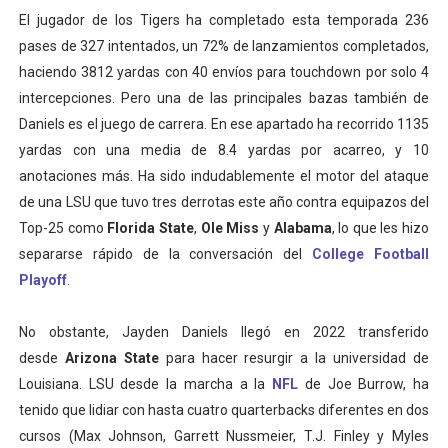
El jugador de los Tigers ha completado esta temporada 236
pases de 327 intentados, un 72% de lanzamientos completados,
haciendo 3812 yardas con 40 envíos para touchdown por solo 4
intercepciones. Pero una de las principales bazas también de
Daniels es el juego de carrera. En ese apartado ha recorrido 1135
yardas con una media de 8.4 yardas por acarreo, y 10
anotaciones más. Ha sido indudablemente el motor del ataque
de una LSU que tuvo tres derrotas este año contra equipazos del
Top-25 como
Florida State
,
Ole Miss
y
Alabama
, lo que les hizo
separarse rápido de la conversación del
College Football
Playoff
.
No obstante, Jayden Daniels llegó en 2022 transferido
desde
Arizona State
para hacer resurgir a la universidad de
Louisiana. LSU desde la marcha a la
NFL
de Joe Burrow, ha
tenido que lidiar con hasta cuatro quarterbacks diferentes en dos
cursos (Max Johnson, Garrett Nussmeier, T.J. Finley y Myles