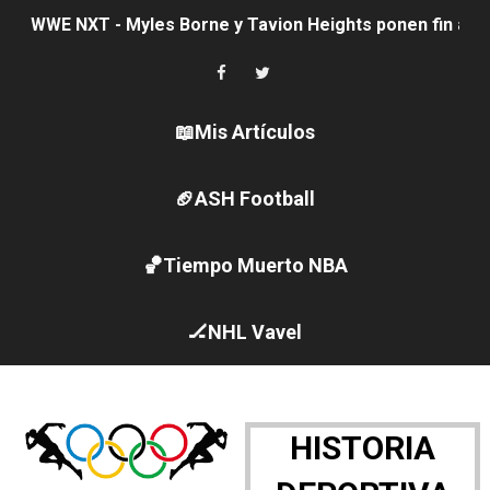
WWE NXT - Myles Borne y Tavion Heights ponen fin al r
Canadá Open 2026
Mundial de MotoGP 2026 - GP Gran Bretaña
📖Mis Artículos
Canadian Elite Basketball League
🏈ASH Football
Canadian Football League 2026 - Week 10
🏀Tiempo Muerto NBA
EFA y AFLE 2026 - Regular season
Grandes éxitos por fin para Chelsea Green, Chad Gabl
🏒NHL Vavel
Campeonato de Europa de MTB 2026 (Monteceneri, Suiza)
Campeonato de Europa de remo 2026 (Varese, Italia) - 
HISTORIA
Mundial de lacrosse femenino 2026 (Tokio, Japón) - Es