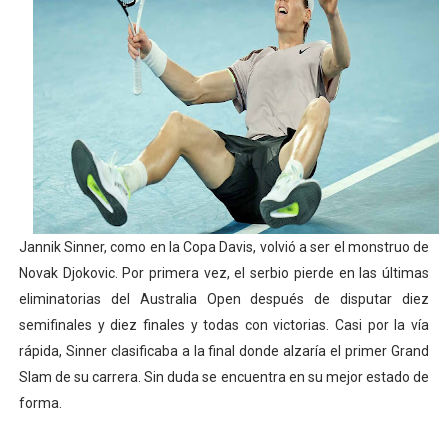
Campeonato de Europa de natación artística 2026 (París,
Tour de Francia femenino 2026 - Etapa 5
Women's Pro Baseball League 2026
Campeonato de Europa en aguas abiertas 2026 (París, F
Campeonato de Europa de pentatlón moderno 2026 (Est
Jannik Sinner, como en la Copa Davis, volvió a ser el monstruo de
Novak Djokovic. Por primera vez, el serbio pierde en las últimas
eliminatorias del Australia Open después de disputar diez
semifinales y diez finales y todas con victorias. Casi por la vía
rápida, Sinner clasificaba a la final donde alzaría el primer Grand
Slam de su carrera. Sin duda se encuentra en su mejor estado de
forma.