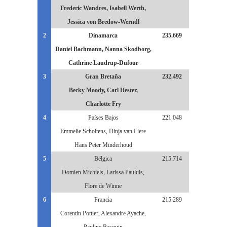
Frederic Wandres, Isabell Werth,
Jessica von Bredow-Werndl
2
Dinamarca
235.669
Daniel Bachmann, Nanna Skodborg,
Cathrine Laudrup-Dufour
3
Gran Bretaña
232.492
Becky Moody, Carl Hester,
Charlotte Fry
4
Países Bajos
221.048
Emmelie Scholtens, Dinja van Liere
Hans Peter Minderhoud
5
Bélgica
215.714
Domien Michiels, Larissa Pauluis,
Flore de Winne
6
Francia
215.289
Corentin Pottier, Alexandre Ayache,