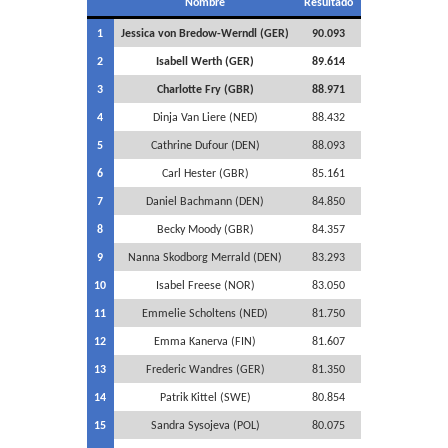
Nombre
Resultado
1
Jessica von Bredow-Werndl (GER)
90.093
2
Isabell Werth (GER)
89.614
3
Charlotte Fry (GBR)
88.971
4
Dinja Van Liere (NED)
88.432
5
Cathrine Dufour (DEN)
88.093
6
Carl Hester (GBR)
85.161
7
Daniel Bachmann (DEN)
84.850
8
Becky Moody (GBR)
84.357
9
Nanna Skodborg Merrald (DEN)
83.293
10
Isabel Freese (NOR)
83.050
11
Emmelie Scholtens (NED)
81.750
12
Emma Kanerva (FIN)
81.607
13
Frederic Wandres (GER)
81.350
14
Patrik Kittel (SWE)
80.854
15
Sandra Sysojeva (POL)
80.075