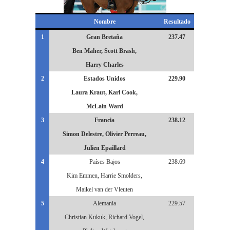
Nombre
Resultado
1
Gran Bretaña
237.47
Ben Maher, Scott Brash,
Harry Charles
2
Estados Unidos
229.90
Laura Kraut, Karl Cook,
McLain Ward
3
Francia
238.12
Simon Delestre, Olivier Perreau,
Julien Epaillard
4
Países Bajos
238.69
Kim Emmen, Harrie Smolders,
Maikel van der Vleuten
5
Alemania
229.57
Christian Kukuk, Richard Vogel,