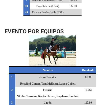
10
Boyd Martin (USA)
32.10
49
Esteban Benítez Valle (ESP)
EVENTO POR EQUIPOS
Nombre
Resultado
1
Gran Bretaña
91.30
Rosalind Canter, Tom McEwen, Laura Collett
2
Francia
103.60
Nicolas Touzaint, Karim Florent, Stephane Landois
3
Japón
115.80