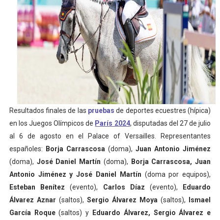
Mundial de piragüismo slalom 2026 (Oklahoma City, Es
Tour de Francia masculino 2026 - Tadej Pogacar entra 
Mundial de Fórmula 1 2026 - Lando Norris consigue en 
Copa del Mundo femenina 2026 - Estados Unidos campe
Campeonato de Europa de saltos 2026 (París, Francia) 
Resultados finales de las
pruebas
de deportes ecuestres (hípica)
en los Juegos Olímpicos de
París 2024
, disputadas del 27 de julio
al 6 de agosto en el Palace of Versailles. Representantes
españoles:
Borja Carrascosa
(doma),
Juan Antonio Jiménez
(doma),
José Daniel Martín
(doma),
Borja Carrascosa, Juan
Antonio Jiménez y José Daniel Martín
(doma por equipos),
Esteban Benítez
(evento),
Carlos Díaz
(evento),
Eduardo
Álvarez Aznar
(saltos),
Sergio Álvarez Moya
(saltos),
Ismael
García Roque
(saltos) y
Eduardo Álvarez, Sergio Álvarez e