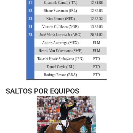
21
Emanuele Camilli (ITA)
12 81.08
22
Shane Sweetnam (IRL)
12 82.03
23
Kim Emmen (NED)
12 83.52
24
Victoria Gulliksen (NOR)
13 84.83
25
José María Larocca Jr (ARG)
20 81.82
Andres Azcarraga (MEX)
ELM
Henrik Von Eckermann (SWE)
ELM
Takashi Haase Shibayama (JPN)
RTD
Daniel Coyle (IRL)
RTD
Rodrigo Pessoa (BRA)
RTD
SALTOS POR EQUIPOS