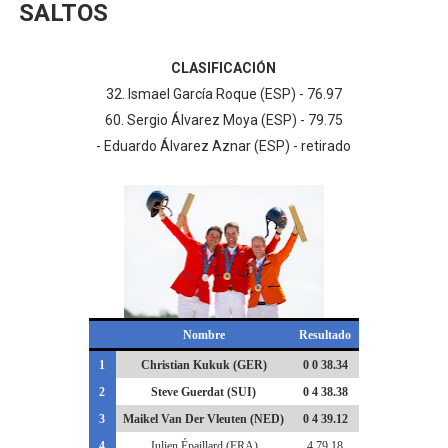
SALTOS
CLASIFICACIÓN
32. Ismael García Roque (ESP) - 76.97
60. Sergio Álvarez Moya (ESP) - 79.75
- Eduardo Álvarez Aznar (ESP) - retirado
Nombre
Resultado
1
Christian Kukuk (GER)
0 0 38.34
2
Steve Guerdat (SUI)
0 4 38.38
3
Maikel Van Der Vleuten (NED)
0 4 39.12
4
Julien Épaillard (FRA)
4 79.18