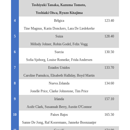
Toshiyuki Tanaka, Kazuma Tomoto,
Yoshiaki Oiwa, Ryuzo Kitajima
4
Bélgica
123.40
Tine Magnus, Karin Donckers, Lara De Liedekerke
5
Suiza
128.40
Mélody Johner, Robin Godel, Felix Vogg
6
Suecia
130.50
Sofia Sjoborg, Louise Romeike, Frida Andersen
7
Estados Unidos
133.70
Caroline Pamukcu, Elisabeth Halliday, Boyd Martin
8
Nueva Zelanda
134.60
Jonelle Price, Clarke Johnstone, Tim Price
9
Irlanda
157.10
Aoife Clark, Susannah Berry, Austin O'Connor
10
Países Bajos
165.50
Sanne De Jong, Raf Kooremans, Janneke Boonzaaijer