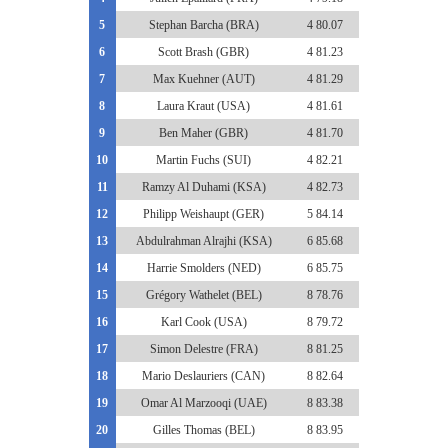
5
Stephan Barcha (BRA)
4 80.07
6
Scott Brash (GBR)
4 81.23
7
Max Kuehner (AUT)
4 81.29
8
Laura Kraut (USA)
4 81.61
9
Ben Maher (GBR)
4 81.70
10
Martin Fuchs (SUI)
4 82.21
11
Ramzy Al Duhami (KSA)
4 82.73
12
Philipp Weishaupt (GER)
5 84.14
13
Abdulrahman Alrajhi (KSA)
6 85.68
14
Harrie Smolders (NED)
6 85.75
15
Grégory Wathelet (BEL)
8 78.76
16
Karl Cook (USA)
8 79.72
17
Simon Delestre (FRA)
8 81.25
18
Mario Deslauriers (CAN)
8 82.64
19
Omar Al Marzooqi (UAE)
8 83.38
20
Gilles Thomas (BEL)
8 83.95