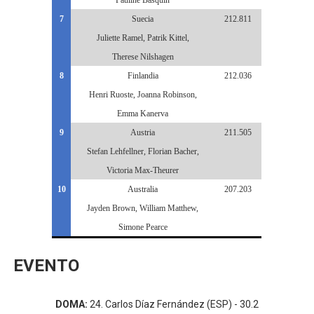
Pauline Basquin
7
Suecia
212.811
Juliette Ramel, Patrik Kittel,
Therese Nilshagen
8
Finlandia
212.036
Henri Ruoste, Joanna Robinson,
Emma Kanerva
9
Austria
211.505
Stefan Lehfellner, Florian Bacher,
Victoria Max-Theurer
10
Australia
207.203
Jayden Brown, William Matthew,
Simone Pearce
EVENTO
DOMA:
24. Carlos Díaz Fernández (ESP) - 30.2