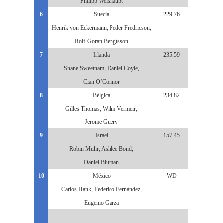
Philipp Weishaupt
6
Suecia
229.76
Henrik von Eckermann, Peder Fredricson,
Rolf-Goran Bengtsson
7
Irlanda
235.59
Shane Sweetnam, Daniel Coyle,
Cian O’Connor
8
Bélgica
234.82
Gilles Thomas, Wilm Vermeir,
Jerome Guery
9
Israel
157.45
Robin Muhr, Ashlee Bond,
Daniel Bluman
10
México
WD
Carlos Hank, Federico Fernández,
Eugenio Garza
-
-
-