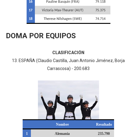
16
Pauline Basquin (FRA)
79.118
17
Victoria Max-Theurer (AUT)
75.375
18
Therese Nilshagen (SWE)
74.714
DOMA POR EQUIPOS
CLASIFICACIÓN
13. ESPAÑA (Claudio Castilla, Juan Antonio Jiménez, Borja
Carrascosa) - 200.683
Nombre
Resultado
1
Alemania
235.790