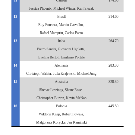
11
Canadá
174.00
Jessica Phoenix, Michael Winter, Karl Slezak
12
Brasil
214.60
Ruy Fonseca, Marcio Carvalho,
Rafael Mamprin, Carlos Parro
13
Italia
264.70
Pietro Sandei, Giovanni Ugolotti,
Evelina Bertoli, Emiliano Portale
14
Alemania
283.30
Christoph Wahler, Julia Krajewski, Michael Jung
15
Australia
328.30
Shenae Lowings, Shane Rose,
Christopher Burton, Kevin McNab
16
Polonia
445.50
Wiktoria Knap, Robert Powala,
Malgorzata Korycka, Jan Kaminski