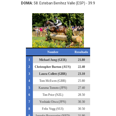
DOMA:
58. Esteban Benítez Valle (ESP) - 39.9
Nombre
Resultado
1
Michael Jung (GER)
21.80
2
Christopher Burton (AUS)
22.40
3
Laura Collett (GBR)
23.10
4
Tom McEwen (GBR)
25.80
5
Kazuma Tomoto (JPN)
27.40
6
Tim Price (NZL)
28.50
7
Yoshiaki Oiwa (JPN)
30.30
8
Felix Vogg (SUI)
30.50
9
Janneke Boonzaaijer (NED)
31.90