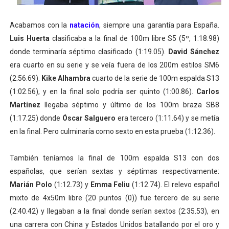
Acabamos con la
natación
, siempre una garantía para España.
Luis Huerta
clasificaba a la final de 100m libre S5 (5º, 1:18.98)
donde terminaría séptimo clasificado (1:19.05).
David Sánchez
era cuarto en su serie y se veía fuera de los 200m estilos SM6
(2:56.69).
Kike Alhambra
cuarto de la serie de 100m espalda S13
(1:02.56), y en la final solo podría ser quinto (1:00.86).
Carlos
Martínez
llegaba séptimo y último de los 100m braza SB8
(1:17.25) donde
Óscar Salguero
era tercero (1:11.64) y se metía
en la final. Pero culminaría como sexto en esta prueba (1:12.36).
También teníamos la final de 100m espalda S13 con dos
españolas, que serían sextas y séptimas respectivamente:
Marián Polo
(1:12.73) y
Emma Feliu
(1:12.74). El relevo español
mixto de 4x50m libre (20 puntos (0)) fue tercero de su serie
(2:40.42) y llegaban a la final donde serían sextos (2:35.53), en
una carrera con China y Estados Unidos batallando por el oro y