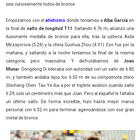
seis curiosamente todos de bronce.
Empezamos con el
atletismo
donde teníamos a
Alba García
en
la final de
salto de longitud T11
. Saltando 4.76 m, alcanzó una
ilusionante medalla de bronce para ella, tras la uzbeca Asila
Mirzayorova (5.24) y la china Guohua Zhou (4.91). Eso fue por la
mañana, y saltando a la noche teníamos la final de la misma
categoría, pero masculina. Y disfrutábamos de
Joan
Munar
. Dongdong Di lideraba con autoridad con un salto de 6.85
m, y también andaba lejos los 6.50 m de su compatriota chino
Shichang Chen. Tao Ye iba a por el triplete asiático cuando saltó
6.29, solo un centímetro más que Joan. Pero al español le faltaba
un último salto. De forma increíble, hizo hasta mejor marca
personal con 6.32 m para terminar agenciándose con ese gran
metal de bronce.