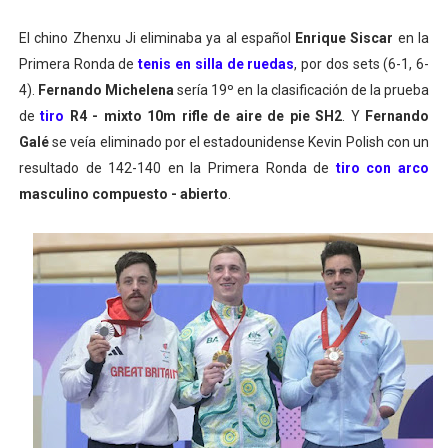
El chino
Zhenxu Ji eliminaba ya al español
Enrique Siscar
en la
Primera Ronda de
tenis en silla de ruedas
, por dos sets (6-1, 6-
4).
Fernando Michelena
sería 19º en la clasificación de la prueba
de
tiro
R4 - mixto 10m rifle de aire de pie SH2
. Y
Fernando
Galé
se veía eliminado por el estadounidense Kevin Polish con un
resultado de 142-140 en la Primera Ronda de
tiro con arco
masculino compuesto - abierto
.