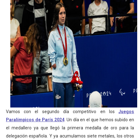
Mundial de piragüismo slalom 2026 (Oklahoma City, Es
Tour de Francia masculino 2026 - Tadej Pogacar entra 
Mundial de Fórmula 1 2026 - Lando Norris consigue en 
Copa del Mundo femenina 2026 - Estados Unidos campe
Campeonato de Europa de saltos 2026 (París, Francia) 
Vamos con el segundo día competitivo en los
Juegos
Paralímpicos de París 2024
. Un día en el que hemos subido en
el medallero ya que llegó la primera medalla de oro para la
delegación española. Y ya acumulamos siete metales, los otros