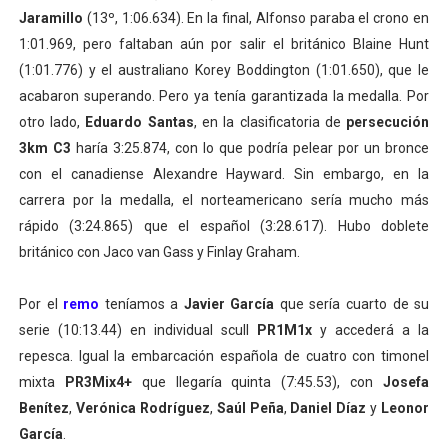
Jaramillo
(13º, 1:06.634). En la final, Alfonso paraba el crono en
1:01.969, pero faltaban aún por salir el británico Blaine Hunt
(1:01.776) y el australiano Korey Boddington (1:01.650), que le
acabaron superando. Pero ya tenía garantizada la medalla. Por
otro lado,
Eduardo Santas
, en la clasificatoria de
persecución
3km C3
haría 3:25.874, con lo que podría pelear por un bronce
con el canadiense Alexandre Hayward. Sin embargo, en la
carrera por la medalla, el norteamericano sería mucho más
rápido (3:24.865) que el español (3:28.617). Hubo doblete
británico con Jaco van Gass y Finlay Graham.
Por el
remo
teníamos a
Javier García
que sería cuarto de su
serie (10:13.44) en individual scull
PR1M1x
y accederá a la
repesca. Igual la embarcación española de cuatro con timonel
mixta
PR3Mix4+
que llegaría quinta (7:45.53), con
Josefa
Benítez
,
Verónica Rodríguez
,
Saúl Peña
,
Daniel Díaz
y
Leonor
García
.