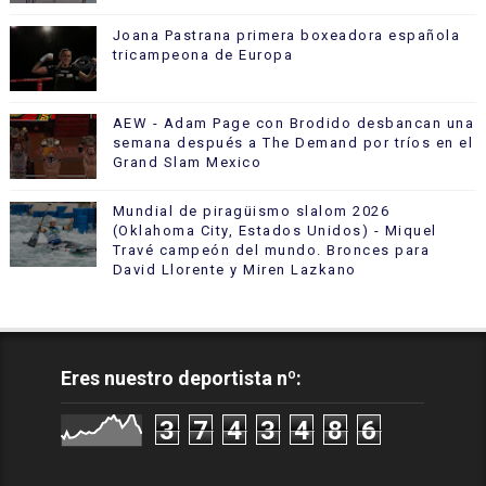
Joana Pastrana primera boxeadora española
tricampeona de Europa
AEW - Adam Page con Brodido desbancan una
semana después a The Demand por tríos en el
Grand Slam Mexico
Mundial de piragüismo slalom 2026
(Oklahoma City, Estados Unidos) - Miquel
Travé campeón del mundo. Bronces para
David Llorente y Miren Lazkano
Eres nuestro deportista nº:
3
7
4
3
4
8
6