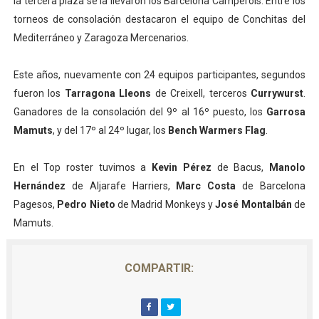
la tercera plaza se la llevaron los Barcelona Camperols. Entre los
torneos de consolación destacaron el equipo de Conchitas del
Mediterráneo y Zaragoza Mercenarios.
Este años, nuevamente con 24 equipos participantes, segundos
fueron los
Tarragona Lleons
de Creixell, terceros
Currywurst
.
Ganadores de la consolación del 9º al 16º puesto, los
Garrosa
Mamuts
, y del 17º al 24º lugar, los
Bench Warmers Flag
.
En el Top roster tuvimos a
Kevin Pérez
de Bacus,
Manolo
Hernández
de Aljarafe Harriers,
Marc Costa
de Barcelona
Pagesos,
Pedro Nieto
de Madrid Monkeys y
José Montalbán
de
Mamuts.
COMPARTIR: