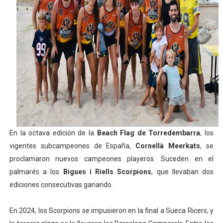
Athletes Unlimited Softball League 2026 - Las Utah Ta
Mundial de piragüismo slalom 2026 (Oklahoma City, Es
Tour de Francia masculino 2026 - Tadej Pogacar entra 
Mundial de Fórmula 1 2026 - Lando Norris consigue en 
Campeonato de Europa de saltos 2026 (París, Francia) 
En la octava edición de la
Beach Flag de Torredembarra
, los
vigentes subcampeones de España,
Cornellà Meerkats
, se
proclamaron nuevos campeones playeros. Suceden en el
palmarés a los
Bigues i Riells Scorpions
, que llevaban dos
ediciones consecutivas ganando.
En 2024, los Scorpions se impusieron en la final a Sueca Ricers, y