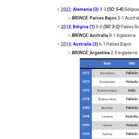
Mundial de piragüismo sla
2023:
Alemania (3)
3-3
(SO: 5-4)
Bélgica
BRONCE:
Países Bajos
3-1 Austral
Tour de Francia masculino
2018:
Bélgica (1)
0-0
(SO: 3-2)
Países Ba
BRONCE:
Australia
8-1 Inglaterra
Mundial de Fórmula 1 2026
2014:
Australia (3)
6-1 Países Bajos
Copa del Mundo femenina 2
BRONCE:
Argentina
2-0 Inglaterra
Campeonato de Europa de s
Sede
ORO
1971
Barcelona
Pakistán
1973
Amstelveen
Holanda
1975
Kuala Lumpur
India
1978
Buenos Aires
Pakistán
1982
Bombay
Pakistán
1996
Londres
Australia
1990
Lahore
Holanda
1994
Sydney
Pakistán