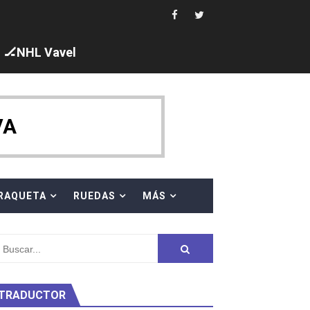
 al equipo neutral ruso, llevándose 8 medallas, seis para I
s en el Grand Slam Mexico
🏒NHL Vavel
VA
ck y Taddeucci. Ángela Martínez 5ª en 10km
RAQUETA
RUEDAS
MÁS
ty Project
TRADUCTOR