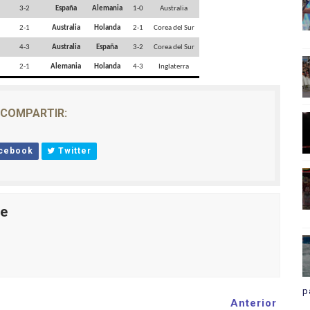
3-2
España
Alemania
1-0
Australia
2-1
Australia
Holanda
2-1
Corea del Sur
4-3
Australia
España
3-2
Corea del Sur
2-1
Alemania
Holanda
4-3
Inglaterra
COMPARTIR:
cebook
Twitter
le
p
Anterior