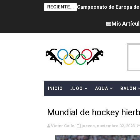
RECIENTE...
Campeonato de Europa de na
AEW - Adam Page con Brod
📖Mis Artícu
Tour de Francia femenino 
Women's Pro Baseball Lea
Campeonato de Europa en a
Campeonato de Europa de 
INICIO
JJOO
AGUA
BALÓN
WWE NXT - Myles Borne y Ta
Canadá Open 2026
Mundial de hockey hier
Mundial de MotoGP 2026 -
Víctor Calle
jueves, noviembre 02, 2023
Canadian Elite Basketball