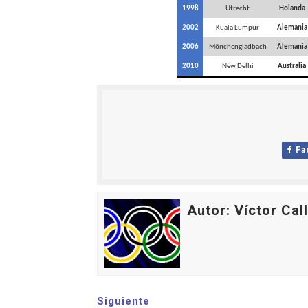
1998
Utrecht
Holanda
2002
Kuala Lumpur
Alemania
2006
Mönchengladbach
Alemania
2010
New Delhi
Australia
Fa
Autor: Víctor Cal
Siguiente