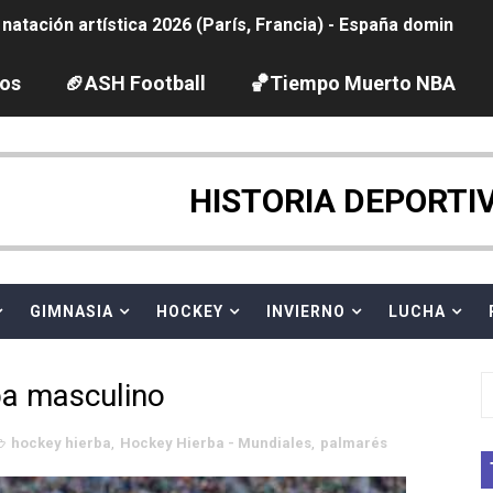
tación artística 2026 (París, Francia) - España domina junto
ido desbancan una semana después a The Demand por trío
los
🏈ASH Football
🏀Tiempo Muerto NBA
2026 - Etapa 5
gue 2026
HISTORIA DEPORTI
guas abiertas 2026 (París, Francia) - Dobletes de Wellbro
pentatlón moderno 2026 (Estambul, Turquía)
GIMNASIA
HOCKEY
INVIERNO
LUCHA
vion Heights ponen fin al reinado por parejas de The Vani
ba masculino
 GP Gran Bretaña
hockey hierba
,
Hockey Hierba - Mundiales
,
palmarés
 League