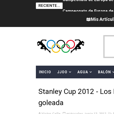
RECIENTE...
Campeonato de Europa de na
AEW - Adam Page con Brod
📖Mis Artícu
Tour de Francia femenino 
Women's Pro Baseball Lea
Campeonato de Europa en a
Campeonato de Europa de 
INICIO
JJOO
AGUA
BALÓN
WWE NXT - Myles Borne y Ta
Canadá Open 2026
Stanley Cup 2012 - Los
Mundial de MotoGP 2026 -
goleada
Canadian Elite Basketball
Víctor Calle
miércoles, junio 13, 2012