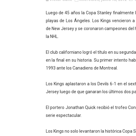
Canadian Football League 
Luego de 45 años la Copa Stanley finalmente l
playas de Los Ángeles. Los Kings vencieron a 
EFA y AFLE 2026 - Regular
de New Jersey y se coronaron campeones del 
Grandes éxitos por fin pa
la NHL.
Campeonato de Europa de M
El club californiano logró el título en su segund
en la final en su historia. Su primer intento hab
Campeonato de Europa de r
1993 ante los Canadiens de Montreal.
Mundial de lacrosse femen
Los Kings aplastaron a los Devils 6-1 en el se
Máxima celebración en el 
Jersey luego de que ganaran los últimos dos par
Mundial de esgrima 2026 (H
El portero Jonathan Quick recibió el trofeo C
serie espectacular.
Raquel Rodriguez es la nue
Athletes Unlimited Softba
Los Kings no solo levantaron la histórica Copa 