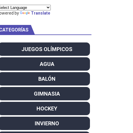
owered by
Translate
CATEGORÍAS
am
ei dominan el Europeo
JUEGOS OLÍMPICOS
ña se reparten el botín y Caetano Horta y Rodrigo Conde f
AGUA
son decacampeonas y quinto oro consecutivo
BALÓN
onal Champion
GIMNASIA
atas
HOCKEY
 WWE
INVIERNO
SL