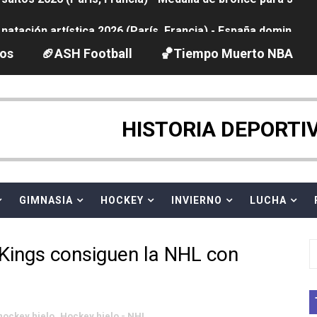
tación artística 2026 (París, Francia) - España domina junto
ido desbancan una semana después a The Demand por trío
los
🏈ASH Football
🏀Tiempo Muerto NBA
2026 - Etapa 5
gue 2026
HISTORIA DEPORTI
guas abiertas 2026 (París, Francia) - Dobletes de Wellbro
pentatlón moderno 2026 (Estambul, Turquía)
GIMNASIA
HOCKEY
INVIERNO
LUCHA
vion Heights ponen fin al reinado por parejas de The Vani
 Kings consiguen la NHL con
 GP Gran Bretaña
 League
hockey hielo
,
Hockey hielo - NHL