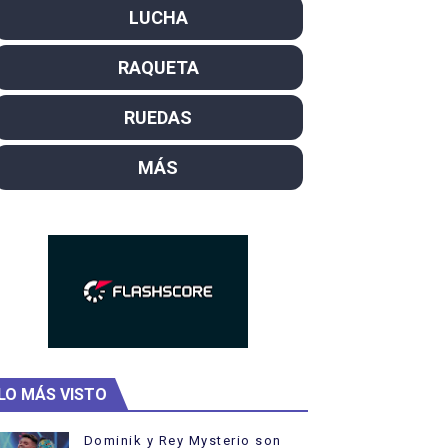
LUCHA
campeón del mundo. Bronces para David Llorente y Miren La
RAQUETA
ntacampeones, los más laureados
el año como campeón
RUEDAS
rtas
MÁS
 Rodríguez y Ana Carvajal
LO MÁS VISTO
Dominik y Rey Mysterio son