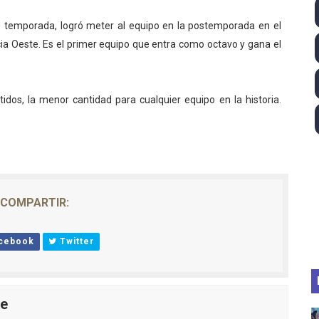
lom 2026 (Oklahoma City, Estados Unidos) - Miquel Travé 
 de temporada, logró meter al equipo en la postemporada en el
cia Oeste. Es el primer equipo que entra como octavo y gana el
 2026 - Tadej Pogacar entra en el selecto grupo de los pe
 - Lando Norris consigue en Hungría su primera victoria d
idos, la menor cantidad para cualquier equipo en la historia.
026 - Estados Unidos campeón dejando a España a las pue
altos 2026 (París, Francia) - Medalla de bronce para Jorge
COMPARTIR:
cebook
Twitter
le