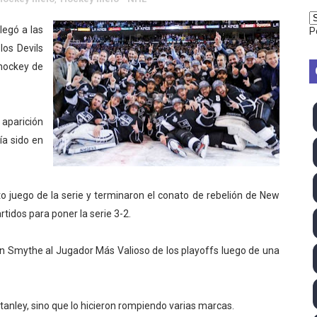
2026 - Week 10
legó a las
P
los Devils
 season
hockey de
ra Chelsea Green, Chad Gable y Baron Corbin en SummerSl
TB 2026 (Monteceneri, Suiza) - Charlie Aldridge y Sina Fr
a aparición
ía sido en
emo 2026 (Varese, Italia) - Rumanía, Alemania y Gran Breta
ino 2026 (Tokio, Japón) - Estados Unidos invencibles, ya 
xto juego de la serie y terminaron el conato de rebelión de New
último Impact! con Jason Hotch como nuevo TNA Internati
tidos para poner la serie 3-2.
ong Kong) - La delegación italiana arrasa con 4 oros y 4 pl
onn Smythe al Jugador Más Valioso de los playoffs luego de una
va monarca Intercontinental, su primer título individual en
ll League 2026 - Las Utah Talons son bicampeonas de la AU
Stanley, sino que lo hicieron rompiendo varias marcas.