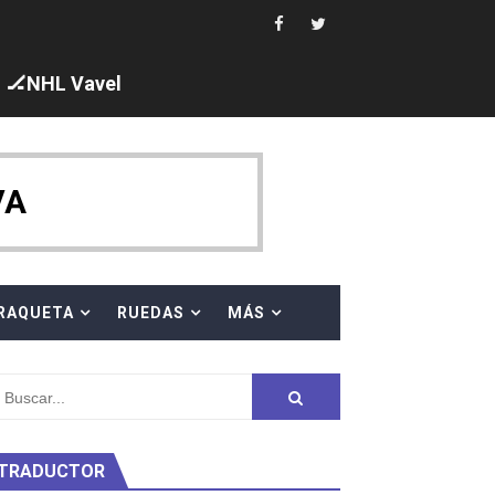
 al equipo neutral ruso, llevándose 8 medallas, seis para I
s en el Grand Slam Mexico
🏒NHL Vavel
VA
ck y Taddeucci. Ángela Martínez 5ª en 10km
RAQUETA
RUEDAS
MÁS
ty Project
TRADUCTOR