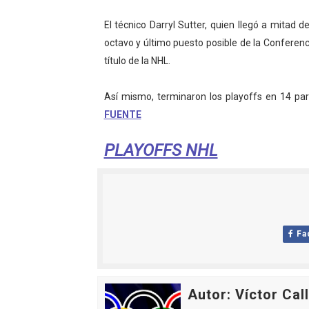
Mundial de piragüismo sla
El técnico Darryl Sutter, quien llegó a mitad
octavo y último puesto posible de la Conferen
Tour de Francia masculino
título de la NHL.
Mundial de Fórmula 1 2026
Así mismo, terminaron los playoffs en 14 part
Copa del Mundo femenina 2
FUENTE
Campeonato de Europa de s
PLAYOFFS NHL
Fa
Autor: Víctor Cal