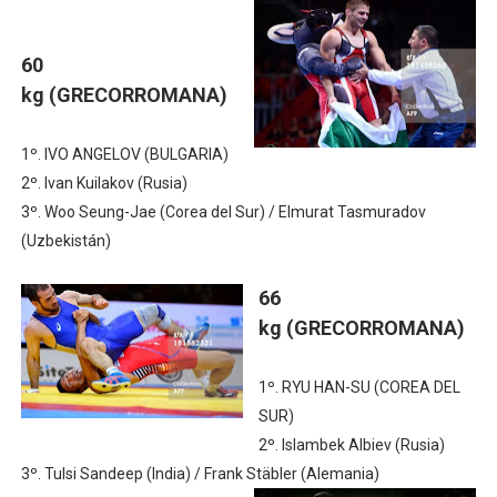
60
kg
(GRECORROMANA)
1º. IVO ANGELOV (BULGARIA)
2º. Ivan Kuilakov (Rusia)
3º. Woo Seung-Jae (Corea del Sur) / Elmurat Tasmuradov
(Uzbekistán)
66
kg
(GRECORROMANA)
1º. RYU HAN-SU (COREA DEL
SUR)
2º. Islambek Albiev (Rusia)
3º. Tulsi Sandeep (India) / Frank Stäbler (Alemania)