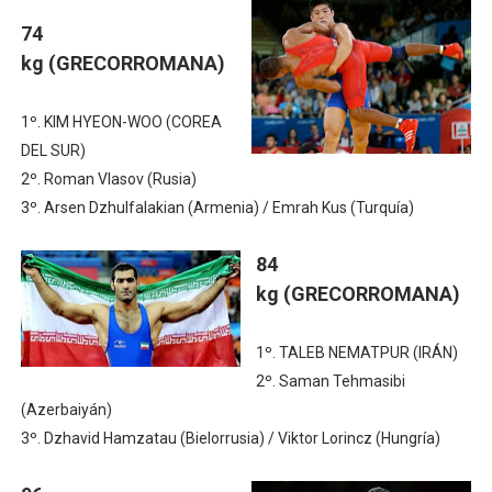
74
kg
(GRECORROMANA)
1º. KIM HYEON-WOO (COREA
DEL SUR)
2º. Roman Vlasov (Rusia)
3º. Arsen Dzhulfalakian (Armenia) / Emrah Kus (Turquía)
84
kg
(GRECORROMANA)
1º. TALEB NEMATPUR (IRÁN)
2º. Saman Tehmasibi
(Azerbaiyán)
3º. Dzhavid Hamzatau (Bielorrusia) / Viktor Lorincz (Hungría)