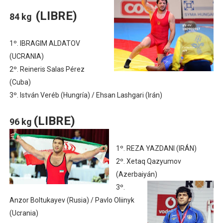
(LIBRE)
84 kg
1º. IBRAGIM ALDATOV
(UCRANIA)
2º. Reineris Salas Pérez
(Cuba)
3º. István Veréb (Hungría) / Ehsan Lashgari (Irán)
(LIBRE)
96 kg
1º. REZA YAZDANI (IRÁN)
2º. Xetaq Qazyumov
(Azerbaiyán)
3º.
Anzor Boltukayev (Rusia) / Pavlo Oliinyk
(Ucrania)