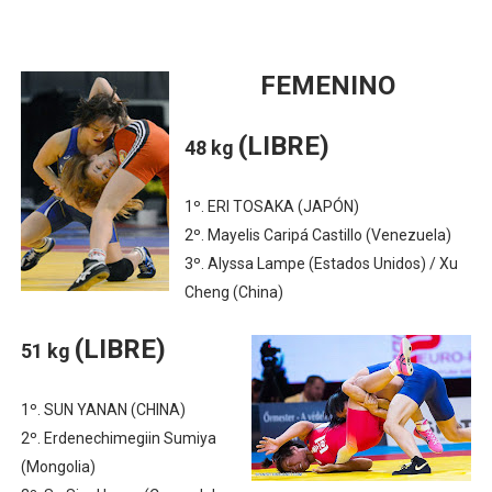
FEMENINO
(LIBRE)
48 kg
1º. ERI TOSAKA (JAPÓN)
2º. Mayelis Caripá Castillo (Venezuela)
3º. Alyssa Lampe (Estados Unidos) / Xu
Cheng (China)
(LIBRE)
51 kg
1º. SUN YANAN (CHINA)
2º. Erdenechimegiin Sumiya
(Mongolia)