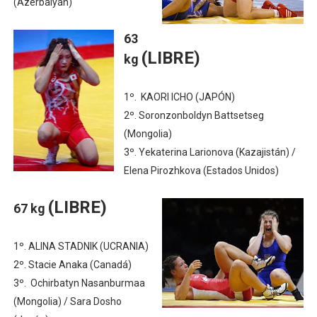
(Azerbaiyán)
63
(LIBRE)
kg
1º. KAORI ICHO (JAPÓN)
2º. Soronzonboldyn Battsetseg
(Mongolia)
3º. Yekaterina Larionova (Kazajistán) /
Elena Pirozhkova (Estados Unidos)
(LIBRE)
67 kg
1º. ALINA STADNIK (UCRANIA)
2º. Stacie Anaka (Canadá)
3º. Ochirbatyn Nasanburmaa
(Mongolia) / Sara Dosho