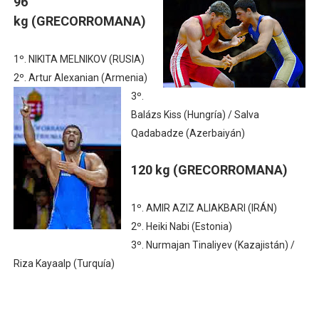
96
kg
(GRECORROMANA)
1º. NIKITA MELNIKOV (RUSIA)
2º. Artur Alexanian (Armenia)
3º.
Balázs Kiss (Hungría) / Salva
Qadabadze (Azerbaiyán)
120 kg
(GRECORROMANA)
1º. AMIR AZIZ ALIAKBARI (IRÁN)
2º. Heiki Nabi (Estonia)
3º. Nurmajan Tinaliyev (Kazajistán) /
Riza Kayaalp (Turquía)