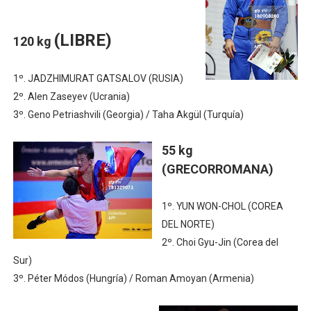
(LIBRE)
120 kg
1º. JADZHIMURAT GATSALOV (RUSIA)
2º. Alen Zaseyev (Ucrania)
3º. Geno Petriashvili (Georgia) / Taha Akgül (Turquía)
55 kg
(GRECORROMANA)
1º. YUN WON-CHOL (COREA
DEL NORTE)
2º. Choi Gyu-Jin (Corea del
Sur)
3º. Péter Módos (Hungría) / Roman Amoyan (Armenia)