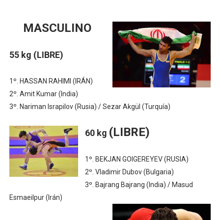
Athletes Unlimited Softball League 2026 - Las Utah Ta
MASCULINO
Mundial de piragüismo slalom 2026 (Oklahoma City, Es
55 kg (LIBRE)
Tour de Francia masculino 2026 - Tadej Pogacar entra 
Mundial de Fórmula 1 2026 - Lando Norris consigue en 
1º. HASSAN RAHIMI (IRÁN)
2º. Amit Kumar (India)
Campeonato de Europa de saltos 2026 (París, Francia) 
3º. Nariman Israpilov (Rusia) / Sezar Akgül (Turquía)
(LIBRE)
60 kg
1º. BEKJAN GOIGEREYEV (RUSIA)
2º. Vladimir Dubov (Bulgaria)
3º. Bajrang Bajrang (India) / Masud
Esmaeilpur (Irán)