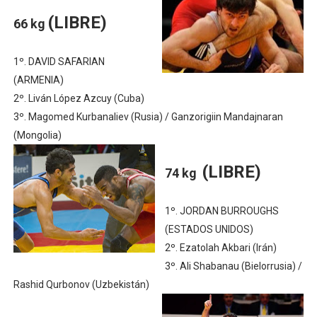
(LIBRE)
66 kg
1º. DAVID SAFARIAN
(ARMENIA)
2º. Liván López Azcuy (Cuba)
3º. Magomed Kurbanaliev (Rusia) / Ganzorigiin Mandajnaran
(Mongolia)
(LIBRE)
74 kg
1º. JORDAN BURROUGHS
(ESTADOS UNIDOS)
2º. Ezatolah Akbari (Irán)
3º. Ali Shabanau (Bielorrusia) /
Rashid Qurbonov (Uzbekistán)