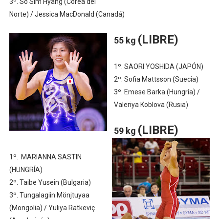
3º. So Sim Hyang (Corea del
Norte) / Jessica MacDonald (Canadá)
(LIBRE)
55 kg
1º. SAORI YOSHIDA (JAPÓN)
2º. Sofia Mattsson (Suecia)
3º. Emese Barka (Hungría) /
Valeriya Koblova (Rusia)
(LIBRE)
59 kg
1º. MARIANNA SASTIN
(HUNGRÍA)
2º. Taibe Yusein (Bulgaria)
3º. Tungalagiin Mönjtuyaa
(Mongolia) / Yuliya Ratkeviç