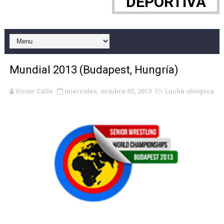
DEPORTIVA
WWE NXT - Myles Borne y Tavion Heights ponen fin al r
Canadian Football League 2026 - Week 10
EFA y AFLE 2026 - Regular season
Mundial 2013 (Budapest, Hungría)
Grandes éxitos por fin para Chelsea Green, Chad Gabl
Víctor Calle
miércoles, octubre 02, 2013
Lucha olímpica
Campeonato de Europa de MTB 2026 (Monteceneri, Suiza)
Campeonato de Europa de remo 2026 (Varese, Italia) - 
Mundial de lacrosse femenino 2026 (Tokio, Japón) - Es
Máxima celebración en el último Impact! con Jason Ho
Mundial de esgrima 2026 (Hong Kong) - La delegación ita
Raquel Rodriguez es la nueva monarca Intercontinental,