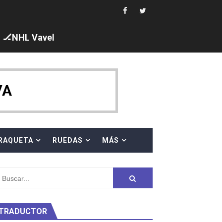
 al equipo neutral ruso, llevándose 8 medallas, seis para I
s en el Grand Slam Mexico
🏒NHL Vavel
VA
ck y Taddeucci. Ángela Martínez 5ª en 10km
RAQUETA
RUEDAS
MÁS
ty Project
TRADUCTOR