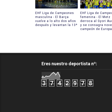
EHF Liga de Campeones
EHF Liga de Campe
masculina - El Barça
femenina - El Metz
vuelve a lo alto dos años
derroca al Gyori Au
después y levantan la 13ª
y se consagra nov
campeón de Europa
Eres nuestro deportista nº:
3
7
4
2
9
7
8