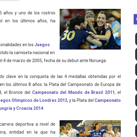
2026 - Week 10
35 años y uno de los rostros
l en los últimos años, ha
 season
ra Chelsea Green, Chad Gable y Baron Corbin en SummerSl
cionalidades en los
Juegos
TB 2026 (Monteceneri, Suiza) - Charlie Aldridge y Sina Fr
tido la camiseta nacional en
 el 4 de marzo de 2005, fecha de su debut ante Noruega.
emo 2026 (Varese, Italia) - Rumanía, Alemania y Gran Breta
ino 2026 (Tokio, Japón) - Estados Unidos invencibles, ya 
ido clave en la conquista de las 4 medallas obtenidas por el
en los últimos 8 años: la Plata del Campeonato de Europa de
último Impact! con Jason Hotch como nuevo TNA Internati
, el Bronce del
Campeonato del Mundo de Brasil 2011
, el
egos Olímpicos de Londres 2012
, y la Plata del
Campeonato
ong Kong) - La delegación italiana arrasa con 4 oros y 4 pl
ungría y Croacia 2014
.
va monarca Intercontinental, su primer título individual en
arrera deportiva a nivel de
ll League 2026 - Las Utah Talons son bicampeonas de la AU
era, entidad en la que ha