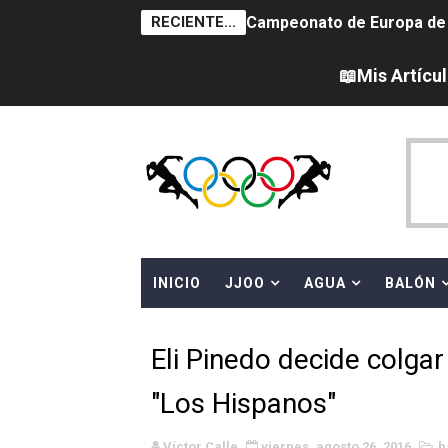
RECIENTE...
Campeonato de Europa de na
AEW - Adam Page con Brod
📖Mis Artícu
Tour de Francia femenino 
Women's Pro Baseball Lea
Campeonato de Europa en a
Campeonato de Europa de 
INICIO
JJOO
AGUA
BALÓN
WWE NXT - Myles Borne y Ta
Canadá Open 2026
Eli Pinedo decide colgar 
Mundial de MotoGP 2026 -
"Los Hispanos"
Canadian Elite Basketball
Víctor Calle
viernes, agosto 26, 2016
b