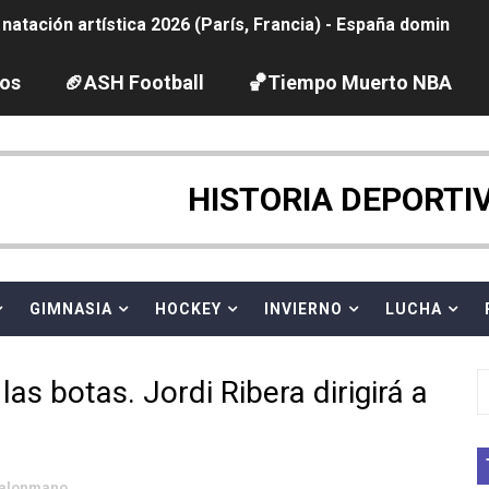
tación artística 2026 (París, Francia) - España domina junto
ido desbancan una semana después a The Demand por trío
los
🏈ASH Football
🏀Tiempo Muerto NBA
2026 - Etapa 5
gue 2026
HISTORIA DEPORTI
guas abiertas 2026 (París, Francia) - Dobletes de Wellbro
pentatlón moderno 2026 (Estambul, Turquía)
GIMNASIA
HOCKEY
INVIERNO
LUCHA
vion Heights ponen fin al reinado por parejas de The Vani
las botas. Jordi Ribera dirigirá a
 GP Gran Bretaña
 League
alonmano