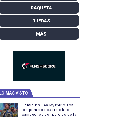
campeón del mundo. Bronces para David Llorente y Miren La
RAQUETA
ntacampeones, los más laureados
RUEDAS
el año como campeón
MÁS
rtas
 Rodríguez y Ana Carvajal
LO MÁS VISTO
Dominik y Rey Mysterio son
los primeros padre e hijo
campeones por parejas de la