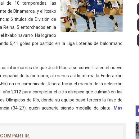
tal de 10 temporadas, las
lom 2026 (Oklahoma City, Estados Unidos) - Miquel Travé 
nte de Dinamarca, y el Itxako
ia: 6 títulos de División de
 2026 - Tadej Pogacar entra en el selecto grupo de los pe
a Reina, 5 entorchados en la
l Itxako navarro. Ha logrado
 - Lando Norris consigue en Hungría su primera victoria d
ndo 5,41 goles por partido en la Liga Loterías de balonmano
026 - Estados Unidos campeón dejando a España a las pue
altos 2026 (París, Francia) - Medalla de bronce para Jorge
o, os informamos de que Jordi Ribera se convertirá en el nuevo
r español de balonmano, al menos así lo afirma la Federación
BHb) en un comunicado. Ribera tomó el mando de la selección
el año 2012 para completar el ciclo olímpico que culminó en los
os Olímpicos de Río, dónde su equipo pasó tercero la fase de
ncia (34-27), quién acabaría siendo medalla de plata.
Más
COMPARTIR: