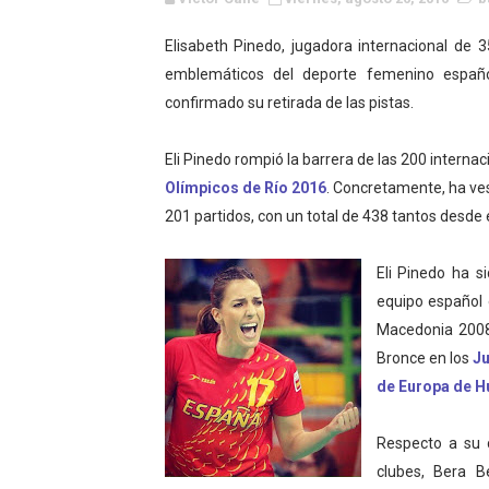
Canadian Football League 
Elisabeth Pinedo, jugadora internacional de 
emblemáticos del deporte femenino españo
EFA y AFLE 2026 - Regular
confirmado su retirada de las pistas.
Grandes éxitos por fin pa
Eli Pinedo rompió la barrera de las 200 interna
Campeonato de Europa de M
Olímpicos de Río 2016
. Concretamente, ha ves
201 partidos, con un total de 438 tantos desde
Campeonato de Europa de r
Mundial de lacrosse femen
Eli Pinedo ha s
equipo español 
Máxima celebración en el 
Macedonia 2008
Bronce en los
Ju
Mundial de esgrima 2026 (H
de Europa de H
Raquel Rodriguez es la nue
Respecto a su c
Athletes Unlimited Softba
clubes, Bera B