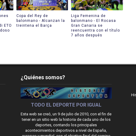
ones
Copa del Rey de
Liga Femenina de
balonmano - Alcanzan la
balonmano - El Rocasa
di ETO
treintena el Barça
Gran Canaria se
edoso
reencuentra con el título
7 años después
¿Quiénes somos?
Hi
TODO EL DEPORTE POR IGUAL
Esta web se creó, un 9 de julio de 2010, con el fin de
tener en un sitio web la historia de cada uno de los
deportes, contando los principales
acontecimientos deportivos a nivel de España,
europeo y mundial, con el objetivo final del camino