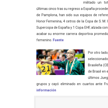
militado un to
Mundial de piragüismo sla
últimas cinco tras su regreso a España procede
de Pamplona, han sido sus equipos de referenc
Tour de Francia masculino
Honor Femenina, 4 cetros de la Copa de S. M. l
Supercopa de España y 1 Copa EHF, alzada con e
Mundial de Fórmula 1 2026
acabar su enorme carrera deportiva promedia
Copa del Mundo femenina 2
femenino.
Fuente
Campeonato de Europa de s
Por otro lad
seleccionado
Brasileña (C
de Brasil en 
últimos Jueg
grupos y cayó eliminado en cuartos ante Fra
información