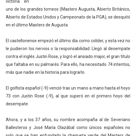
victoria en
Athletes Unlimited Softball League 2026 - Las Utah Ta
uno de los grandes torneos (Masters Augusta, Abierto Británico,
Abierto de Estados Unidos y Campeonato de la PGA), se desquitó
Mundial de piragüismo slalom 2026 (Oklahoma City, Es
en el último Masters de Augusta.
Tour de Francia masculino 2026 - Tadej Pogacar entra 
El castellonense empezó el último día como colíder, y esta vez no
le pudieron los nervios o la responsabilidad. Llegó al desempate
Mundial de Fórmula 1 2026 - Lando Norris consigue en 
contra el inglés Justin Rose, y logró el ansiado major, el gran título
Campeonato de Europa de high diving 2026 (París, Fran
que faltaba en su palmarés. Para ello, ha necesitado 74 intentos,
más que nadie en la historia para lograrlo.
El golfista español (-9) venció tras un mano a mano hasta el hoyo
73 con Justin Rose (-9), al que superó en el primero hoyo del
desempate.
Ahora, y a los 37 años, su nombre acompaña al de Severiano
Ballesteros y José María Olazábal como únicos españoles no
solo que se han enfundado la chaqueta verde del Masters de