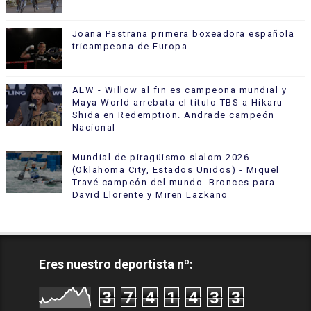
Joana Pastrana primera boxeadora española
tricampeona de Europa
AEW - Willow al fin es campeona mundial y
Maya World arrebata el título TBS a Hikaru
Shida en Redemption. Andrade campeón
Nacional
Mundial de piragüismo slalom 2026
(Oklahoma City, Estados Unidos) - Miquel
Travé campeón del mundo. Bronces para
David Llorente y Miren Lazkano
Eres nuestro deportista nº:
3
7
4
1
4
3
3