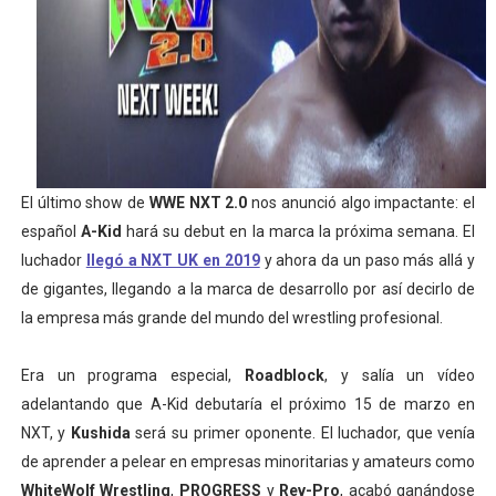
Mundial de Fórmula 1 2026 - Lando Norris consigue en 
Copa del Mundo femenina 2026 - Estados Unidos campe
Mundial Fórmula E 2026 - Victorias de Ticktum y de Vrie
Women's Football Alliance 2026 - Minnesota Vixen cons
El último show de
WWE NXT 2.0
nos anunció algo impactante: el
Campeonato de Europa de pentatlón moderno 2026 (Est
español
A-Kid
hará su debut en la marca la próxima semana. El
luchador
llegó a NXT UK en 2019
y ahora da un paso más allá y
de gigantes, llegando a la marca de desarrollo por así decirlo de
la empresa más grande del mundo del wrestling profesional.
Era un programa especial,
Roadblock
, y salía un vídeo
adelantando que A-Kid debutaría el próximo 15 de marzo en
NXT, y
Kushida
será su primer oponente. El luchador, que venía
de aprender a pelear en empresas minoritarias y amateurs como
WhiteWolf Wrestling
,
PROGRESS
y
Rev-Pro
, acabó ganándose