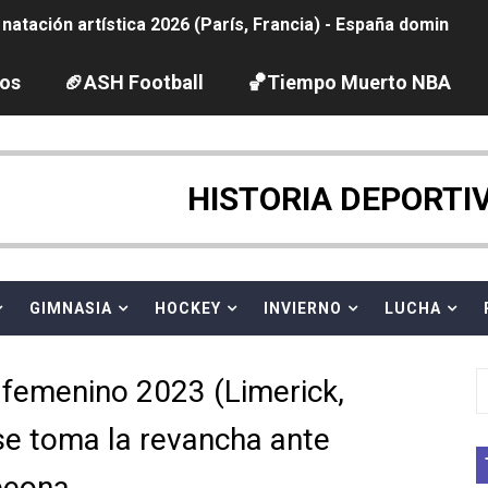
ido desbancan una semana después a The Demand por trío
2026 - Etapa 5
los
🏈ASH Football
🏀Tiempo Muerto NBA
gue 2026
guas abiertas 2026 (París, Francia) - Dobletes de Wellbro
HISTORIA DEPORTI
pentatlón moderno 2026 (Estambul, Turquía)
vion Heights ponen fin al reinado por parejas de The Vani
GIMNASIA
HOCKEY
INVIERNO
LUCHA
 GP Gran Bretaña
femenino 2023 (Limerick,
 League
 se toma la revancha ante
2026 - Week 10
peona