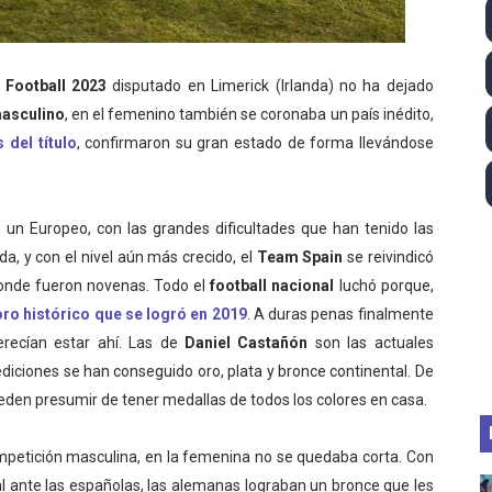
 2026 - Tadej Pogacar entra en el selecto grupo de los pe
 - Lando Norris consigue en Hungría su primera victoria d
Football 2023
disputado en Limerick (Irlanda) no ha dejado
asculino
, en el femenino también se coronaba un país inédito,
026 - Estados Unidos campeón dejando a España a las pue
 del título
, confirmaron su gran estado de forma llevándose
altos 2026 (París, Francia) - Medalla de bronce para Jorge
tación artística 2026 (París, Francia) - España domina junto
en un Europeo, con las grandes dificultades que han tenido las
da, y con el nivel aún más crecido, el
Team Spain
se reivindicó
nde fueron novenas. Todo el
football nacional
luchó porque,
oro histórico que se logró en 2019
. A duras penas finalmente
erecían estar ahí. Las de
Daniel Castañón
son las actuales
diciones se han conseguido oro, plata y bronce continental. De
eden presumir de tener medallas de todos los colores en casa.
mpetición masculina, en la femenina no se quedaba corta. Con
l ante las españolas, las alemanas lograban un bronce que les