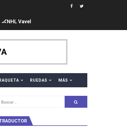
s en el Grand Slam Mexico
🏒NHL Vavel
ck y Taddeucci. Ángela Martínez 5ª en 10km
VA
ty Project
RAQUETA
RUEDAS
MÁS
TRADUCTOR