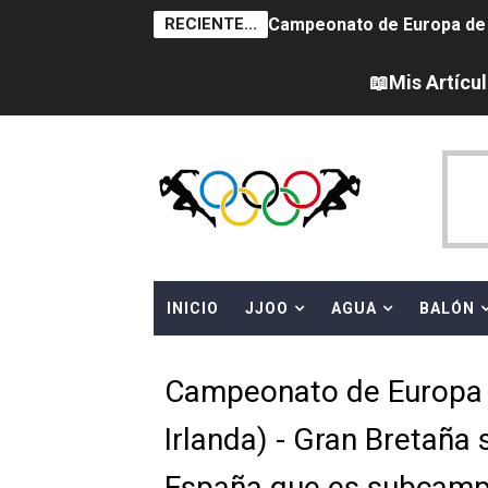
RECIENTE...
AEW - Adam Page con Brod
Tour de Francia femenino 
📖Mis Artícu
Women's Pro Baseball Lea
Campeonato de Europa en a
Campeonato de Europa de 
WWE NXT - Myles Borne y Ta
INICIO
JJOO
AGUA
BALÓN
Canadá Open 2026
Mundial de MotoGP 2026 -
Campeonato de Europa 
Canadian Elite Basketball
Irlanda) - Gran Bretaña
Canadian Football League 
España que es subcam