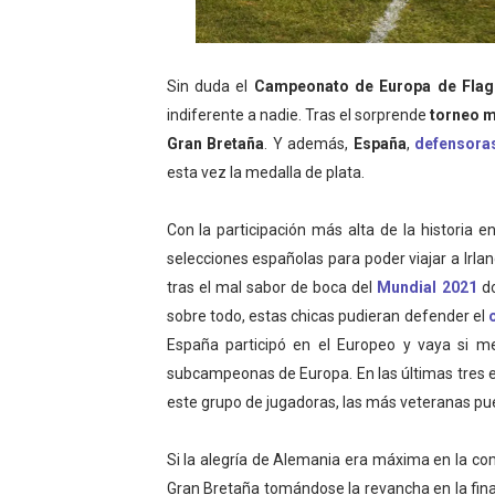
Tour de Francia masculino
Mundial de Fórmula 1 2026
Sin duda el
Campeonato de Europa de Flag 
indiferente a nadie. Tras el sorprende
torneo m
Copa del Mundo femenina 2
Gran Bretaña
. Y además,
España
,
defensoras
esta vez la medalla de plata.
Campeonato de Europa de s
Campeonato de Europa de na
Con la participación más alta de la historia 
selecciones españolas para poder viajar a Irlan
tras el mal sabor de boca del
Mundial 2021
do
sobre todo, estas chicas pudieran defender el
España participó en el Europeo y vaya si m
subcampeonas de Europa. En las últimas tres e
este grupo de jugadoras, las más veteranas pu
Si la alegría de Alemania era máxima en la co
Gran Bretaña tomándose la revancha en la fina