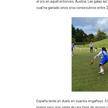
el oro en aquél entonces, Austria. Las galas así
cual ha ganado cinco oros consecutivos entre 2
España tenía un duelo en cuartos engañoso. Enf
mayor pero que venía de una fase de grupos ca