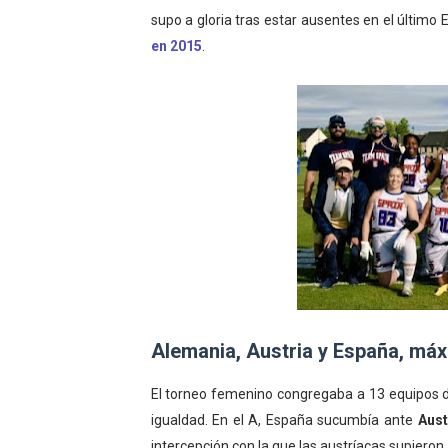
supo a gloria tras estar ausentes en el último 
en 2015
.
Alemania, Austria y España, má
El torneo femenino congregaba a 13 equipos 
igualdad. En el A, España sucumbía ante
Aust
intercepción con la que las austríacas supiero