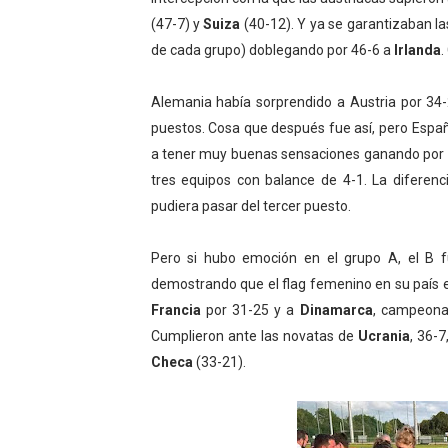
(47-7) y
Suiza
(40-12). Y ya se garantizaban la
de cada grupo) doblegando por 46-6 a
Irlanda
.
Alemania había sorprendido a Austria por 34
puestos. Cosa que después fue así, pero Espa
a tener muy buenas sensaciones ganando por 
tres equipos con balance de 4-1. La diferen
pudiera pasar del tercer puesto.
Pero si hubo emoción en el grupo A, el B 
demostrando que el flag femenino en su país e
Francia
por 31-25 y a
Dinamarca
, campeona
Cumplieron ante las novatas de
Ucrania
, 36-7
Checa
(33-21).