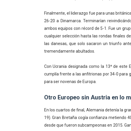
Finalmente, el liderazgo fue para unas británica
26-20 a Dinamarca. Terminarían reivindicándo
ambos equipos con récord de 5-1. Fue un grupo
cualquier selección hasta las rondas finales 
las danesas, que solo sacaron un triunfo ante
tremendamente abultados.
Con Ucrania designada como la 13ª de este E
cumplía frente a las anfitrionas por 34-0 para
para ser novenas de Europa.
Otro Europeo sin Austria en lo m
En los cuartos de final, Alemania detenía la 
19). Gran Bretaña cogía confianza metiendo 40
desde que fueron subcampeonas en 2015. Ganab