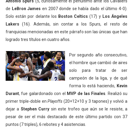
Antonio Spurs
(5, curiosamente el penúltimo ante los Cavaliers
de
LeBron James
en 2007 donde se había dado el último 4-0).
Solo están por delante los
Boston Celtics
(17) y
Los Ángeles
Lakers
(16). Además, sin contar a los Spurs, el resto de
franquicias mencionadas en este párrafo son las únicas que han
logrado tres títulos en cuatro años.
Por segundo año consecutivo,
el hombre que cambió de aires
solo para tratar de ser
campeón de la liga, y de qué
forma lo está haciendo,
Kevin
Durant
, fue galardonado con el
MVP de las Finales
. Realizó su
primer triple-doble en
Playoffs
(20+12+10 y 3 tapones) y volvió a
dejar a
Stephen Curry
sin este trofeo que aún se le resiste, a
pesar de ser el más destacado de este último partido con 37
puntos (7 triples), 6 rebotes y 4 asistencias.