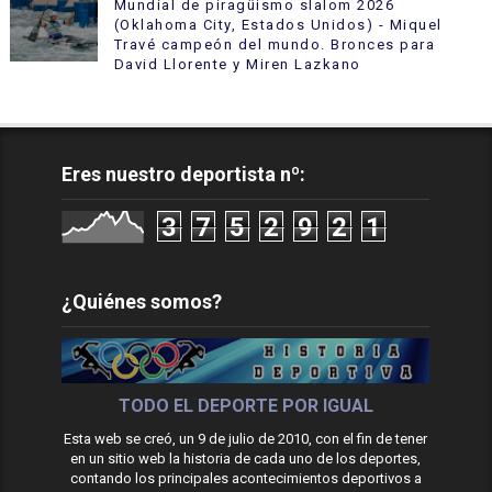
Mundial de piragüismo slalom 2026
(Oklahoma City, Estados Unidos) - Miquel
Travé campeón del mundo. Bronces para
David Llorente y Miren Lazkano
Eres nuestro deportista nº:
3
7
5
2
9
2
1
¿Quiénes somos?
TODO EL DEPORTE POR IGUAL
Esta web se creó, un 9 de julio de 2010, con el fin de tener
en un sitio web la historia de cada uno de los deportes,
contando los principales acontecimientos deportivos a