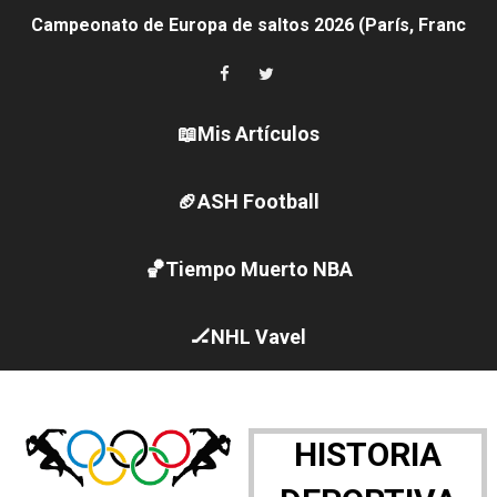
Campeonato de Europa de saltos 2026 (París, Francia) 
Women's Pro Baseball League 2026
Campeonato de Europa de pentatlón moderno 2026 (Est
📖Mis Artículos
Campeonato de Europa de natación artística 2026 (París,
🏈ASH Football
AEW - Adam Page con Brodido desbancan una semana d
🏀Tiempo Muerto NBA
Canadá Open 2026
Mundial de MotoGP 2026 - GP Gran Bretaña
🏒NHL Vavel
Canadian Elite Basketball League 2026 - Playoffs
WWE NXT - Myles Borne y Tavion Heights ponen fin al r
HISTORIA
Canadian Football League 2026 - Week 10