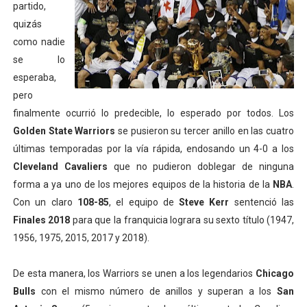
partido,
Tour de Francia masculino 2026 - Tadej Pogacar entra 
quizás
como nadie
Mundial de Fórmula 1 2026 - Lando Norris consigue en 
se lo
Campeonato de Europa de high diving 2026 (París, Fran
esperaba,
pero
Tour de Francia femenino 2026 - Etapa 7
finalmente ocurrió lo predecible, lo esperado por todos. Los
Golden State Warriors
se pusieron su tercer anillo en las cuatro
Campeonato de Europa en aguas abiertas 2026 (París, F
últimas temporadas por la vía rápida, endosando un 4-0 a los
Cleveland Cavaliers
que no pudieron doblegar de ninguna
Campeonato de Europa de saltos 2026 (París, Francia) 
forma a ya uno de los mejores equipos de la historia de la
NBA
.
Con un claro
108-85
, el equipo de
Steve Kerr
sentenció las
Finales 2018
para que la franquicia lograra su sexto título (1947,
1956, 1975, 2015, 2017 y 2018).
De esta manera, los Warriors se unen a los legendarios
Chicago
Bulls
con el mismo número de anillos y superan a los
San