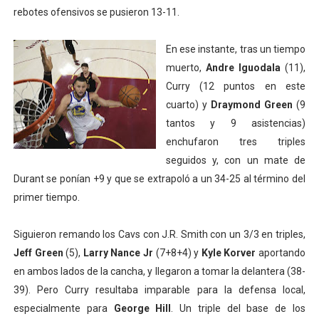
rebotes ofensivos se pusieron 13-11.
En ese instante, tras un tiempo
muerto,
Andre Iguodala
(11),
Curry (12 puntos en este
cuarto) y
Draymond Green
(9
tantos y 9 asistencias)
enchufaron tres triples
seguidos y, con un mate de
Durant se ponían +9 y que se extrapoló a un 34-25 al término del
primer tiempo.
Siguieron remando los Cavs con J.R. Smith con un 3/3 en triples,
Jeff Green
(5),
Larry Nance Jr
(7+8+4) y
Kyle Korver
aportando
en ambos lados de la cancha, y llegaron a tomar la delantera (38-
39). Pero Curry resultaba imparable para la defensa local,
especialmente para
George Hill
. Un triple del base de los