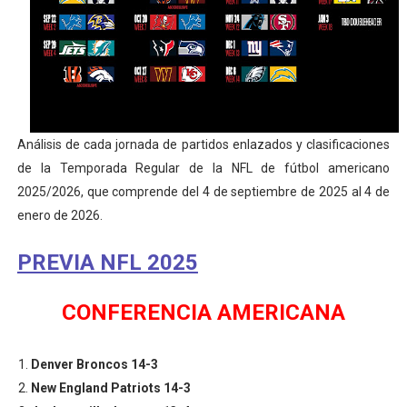
Athletes Unlimited Softball League 2026 - Las Utah Ta
Mundial de piragüismo slalom 2026 (Oklahoma City, Es
Tour de Francia masculino 2026 - Tadej Pogacar entra 
Análisis de cada jornada de partidos enlazados y clasificaciones
Mundial de Fórmula 1 2026 - Lando Norris consigue en 
de la Temporada Regular de la NFL de fútbol americano
Campeonato de Europa de saltos 2026 (París, Francia) 
2025/2026, que comprende del 4 de septiembre de 2025 al 4 de
enero de 2026.
PREVIA NFL 2025
CONFERENCIA AMERICANA
Denver Broncos 14-3
New England Patriots 14-3