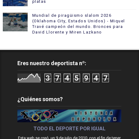
platas
Mundial de piragüismo slalom 2026
(Oklahoma City, Estados Unidos) - Miquel
Travé campeón del mundo. Bronces para
David Llorente y Miren Lazkano
Eres nuestro deportista nº:
3
7
4
5
9
4
7
¿Quiénes somos?
TODO EL DEPORTE POR IGUAL
Esta web se creó, un 9 de julio de 2010, con el fin de tener