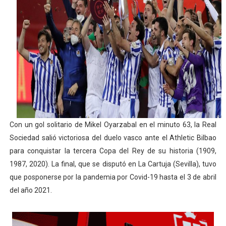
Athletes Unlimited Softball League 2026 - Las Utah Ta
Mundial de piragüismo slalom 2026 (Oklahoma City, Es
Tour de Francia masculino 2026 - Tadej Pogacar entra 
Mundial de Fórmula 1 2026 - Lando Norris consigue en 
Campeonato de Europa de saltos 2026 (París, Francia) 
Con un gol solitario de Mikel Oyarzabal en el minuto 63, la Real
Sociedad salió victoriosa del duelo vasco ante el Athletic Bilbao
para conquistar la tercera Copa del Rey de su historia (1909,
1987, 2020). La final, que se disputó en La Cartuja (Sevilla), tuvo
que posponerse por la pandemia por Covid-19 hasta el 3 de abril
del año 2021.