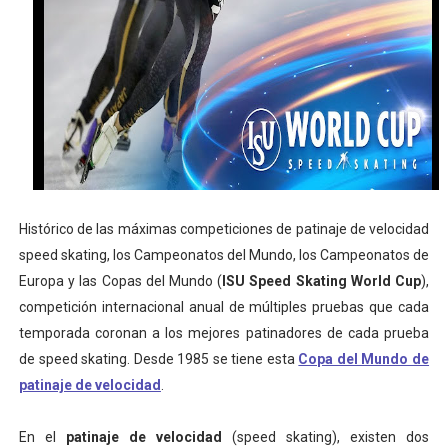
Mundial de piragüismo slalom 2026 (Oklahoma City, Es
Tour de Francia masculino 2026 - Tadej Pogacar entra 
Mundial de Fórmula 1 2026 - Lando Norris consigue en 
Copa del Mundo femenina 2026 - Estados Unidos campe
Campeonato de Europa de saltos 2026 (París, Francia) 
Histórico de las máximas competiciones de patinaje de velocidad
speed skating, los Campeonatos del Mundo, los Campeonatos de
Europa y las Copas del Mundo (
ISU Speed Skating World Cup
),
competición internacional anual de múltiples pruebas que cada
temporada coronan a los mejores patinadores de cada prueba
de speed skating. Desde 1985 se tiene esta
Copa del Mundo de
patinaje de velocidad
.
En el
patinaje de velocidad
(speed skating), existen dos