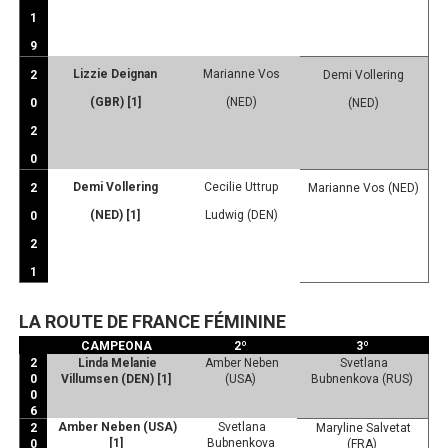
1
9
Lizzie Deignan
Marianne Vos
2
Demi Vollering
(GBR) [1]
(NED)
0
(NED)
2
0
Demi Vollering
Cecilie Uttrup
2
Marianne Vos (NED)
(NED) [1]
Ludwig (DEN)
0
2
1
LA ROUTE DE FRANCE FÉMININE
CAMPEONA
2º
3º
2
Linda Melanie
Amber Neben
Svetlana
0
Villumsen (DEN) [1]
(USA)
Bubnenkova (RUS)
0
6
Amber Neben (USA)
Svetlana
2
Maryline Salvetat
[1]
Bubnenkova
0
(FRA)