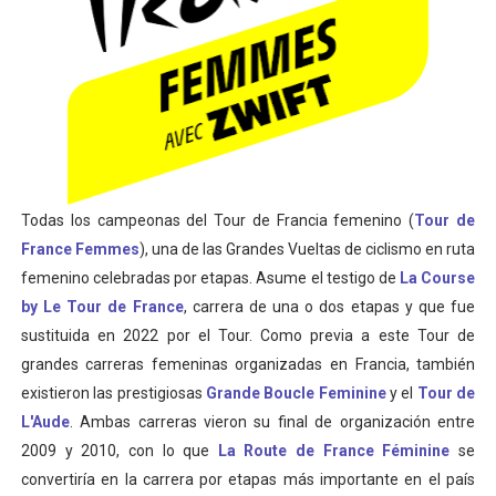
Athletes Unlimited Softball League 2026 - Las Utah Ta
Mundial de piragüismo slalom 2026 (Oklahoma City, Es
Tour de Francia masculino 2026 - Tadej Pogacar entra 
Mundial de Fórmula 1 2026 - Lando Norris consigue en 
Todas los campeonas del Tour de Francia femenino (
Tour de
Campeonato de Europa en aguas abiertas 2026 (París, F
France Femmes
), una de las Grandes Vueltas de ciclismo en ruta
femenino celebradas por etapas. Asume el testigo de
La Course
by Le Tour de France
, carrera de una o dos etapas y que fue
sustituida en 2022 por el Tour. Como previa a este Tour de
grandes carreras femeninas organizadas en Francia, también
existieron las prestigiosas
Grande Boucle Feminine
y el
Tour de
L'Aude
. Ambas carreras vieron su final de organización entre
2009 y 2010, con lo que
La Route de France Féminine
se
convertiría en la carrera por etapas más importante en el país