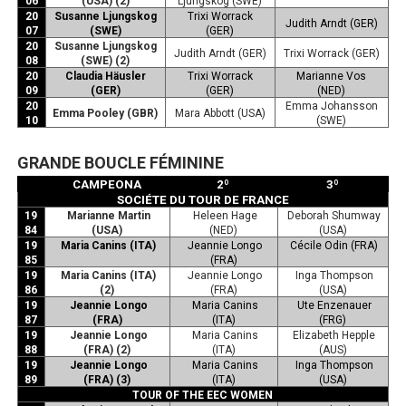
06
(USA) (2)
Ljungskog (SWE)
20
Susanne Ljungskog
Trixi Worrack
Judith Arndt (GER)
07
(SWE)
(GER)
20
Susanne Ljungskog
Judith Arndt (GER)
Trixi Worrack (GER)
08
(SWE) (2)
20
Claudia Häusler
Trixi Worrack
Marianne Vos
09
(GER)
(GER)
(NED)
20
Emma Johansson
Emma Pooley (GBR)
Mara Abbott (USA)
10
(SWE)
GRANDE BOUCLE FÉMININE
CAMPEONA
2º
3º
SOCIÉTE DU TOUR DE FRANCE
19
Marianne Martin
Heleen Hage
Deborah Shumway
84
(USA)
(NED)
(USA)
19
Maria Canins (ITA)
Jeannie Longo
Cécile Odin (FRA)
85
(FRA)
19
Maria Canins (ITA)
Jeannie Longo
Inga Thompson
86
(2)
(FRA)
(USA)
19
Jeannie Longo
Maria Canins
Ute Enzenauer
87
(FRA)
(ITA)
(FRG)
19
Jeannie Longo
Maria Canins
Elizabeth Hepple
88
(FRA) (2)
(ITA)
(AUS)
19
Jeannie Longo
Maria Canins
Inga Thompson
89
(FRA) (3)
(ITA)
(USA)
TOUR OF THE EEC WOMEN