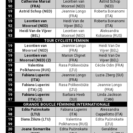
19
Catherine Marsal
Leontien van
Astrid Schop
90
(FRA)
Moorsel (NED)
(NED)
19
Astrid Schop (NED)
Jeannie Longo
Roberta Bonanomi
91
(FRA)
(ITA)
19
Leontien van
Heidi Van de
Roberta Bonanomi
92
Moorsel (NED)
Vijver (BEL)
(ITA)
19
Heidi Van de Vijver
Leontien van
Aleksandra
93
(BEL)
Moorsel (NED)
Koliaseva (RUS)
TOUR CYCLISTE FÉMININ
19
Leontien van
Jeannie Longo
Heidi Van De
92
Moorsel (NED)
(FRA)
Vijver (BEL)
19
Leontien van
Marion Clignet
Heidi Van De
93
Moorsel (NED) (2)
(FRA)
Vijver (BEL)
19
Valentina
Rasa Polikevičiūtė
Cécile Odin (FRA)
94
Polkhanova (RUS)
(LTU)
19
Fabiana Luperini
Jeannie Longo
Luzia Zberg (SUI)
95
(ITA)
(FRA)
19
Fabiana Luperini
Rasa Polikevičiūtė
Jeannie Longo
96
(ITA) (2)
(LTU)
(FRA)
19
Fabiana Luperini
Barbara Heeb
Linda Jackson
97
(ITA) (3)
(SUI)
(CAN)
GRANDE BOUCLE FÉMININE INTERNATIONALE
19
Edita Pučinskaitė
Fabiana Luperini
Alessandra
98
(LTU)
(ITA)
Cappellotto (ITA)
19
Diana Žiliūtė (LTU)
Valentina
Edita Pučinskaitė
99
Polkhanova (RUS)
(LTU)
20
Joane Somarriba
Edita Pučinskaitė
Geraldine