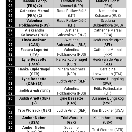
19
Jeannie Longo
Leontien van
Marion Clignet
93
(FRA) (2)
Moorsel (NED)
(FRA)
19
Catherine Marsal
Rasa Polikevičiūtė
Aleksandra
94
(FRA) (2)
(LIT)
Koliaseva (RUS)
19
Valentina
Rasa Polikevičiūtė
Svetlana
95
Polkhanova (RUS)
(LIT)
Bubnenkova (RUS)
19
Aleksandra
Svetlana
Catherine Marsal
96
Koliaseva (RUS)
Bubnenkova (RUS)
(FRA)
19
Linda Jackson
Svetlana
Heidi van de Vijver
97
(CAN)
Bubnenkova (RUS)
(BEL)
19
Fabiana Luperini
Valentina
Catherine Marsal
98
(ITA)
Polkhanova (RUS)
(FRA)
19
Lyne Bessette
Hanka Kupfernagel
Heidi van de Vijver
99
(CAN)
(GER)
(BEL)
20
Hanka Kupfernagel
Mirjam Melchers
Geraldine
00
(GER)
(NED)
Loewenguth (FRA)
20
Lyne Bessette
Susanne Ljungskog
Judith Arndt (GER)
01
(CAN) (2)
(SWE)
20
Valentina
Edita Pučinskaitė
Judith Arndt (GER)
02
Polkhanova (RUS)
(LIT)
20
Judith Arndt (GER)
Lyne Bessette
Susanne Ljungskog
03
(2)
(CAN)
(SWE)
20
Trixi Worrack (GER)
Judith Arndt (GER)
Kim Bruckner (USA)
04
20
Amber Neben
Trixi Worrack
Kristin Armstrong
05
(USA)
(GER)
(USA)
20
Amber Neben
Susanne
Trixi Worrack (GER)