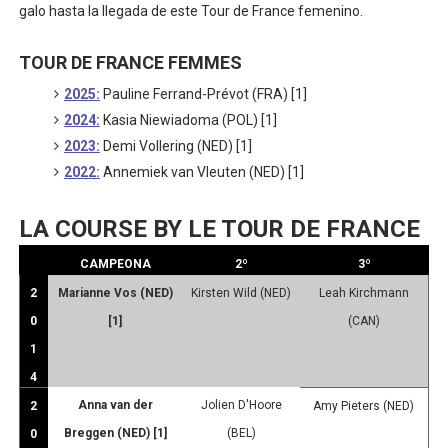
galo hasta la llegada de este Tour de France femenino.
TOUR DE FRANCE FEMMES
2025:
Pauline Ferrand-Prévot (FRA) [1]
2024:
Kasia Niewiadoma (POL) [1]
2023:
Demi Vollering (NED) [1]
2022:
Annemiek van Vleuten (NED) [1]
LA COURSE BY LE TOUR DE FRANCE
CAMPEONA
2º
3º
2
Marianne Vos (NED)
Kirsten Wild (NED)
Leah Kirchmann
0
[1]
(CAN)
1
4
Anna van der
Jolien D'Hoore
2
Amy Pieters (NED)
Breggen (NED) [1]
(BEL)
0