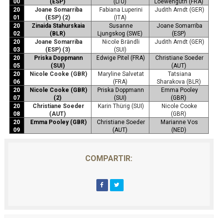
00
(ESP)
(LTU)
Loewenguth (FRA)
20
Joane Somarriba
Fabiana Luperini
Judith Arndt (GER)
01
(ESP) (2)
(ITA)
20
Zinaida Stahurskaia
Susanne
Joane Somarriba
02
(BLR)
Ljungskog (SWE)
(ESP)
20
Joane Somarriba
Nicole Brändli
Judith Arndt (GER)
03
(ESP) (3)
(SUI)
20
Priska Doppmann
Edwige Pitel (FRA)
Christiane Soeder
05
(SUI)
(AUT)
20
Nicole Cooke (GBR)
Maryline Salvetat
Tatsiana
06
(FRA)
Sharakova (BLR)
20
Nicole Cooke (GBR)
Priska Doppmann
Emma Pooley
07
(2)
(SUI)
(GBR)
20
Christiane Soeder
Karin Thürig (SUI)
Nicole Cooke
08
(AUT)
(GBR)
20
Emma Pooley (GBR)
Christiane Soeder
Marianne Vos
09
(AUT)
(NED)
COMPARTIR: