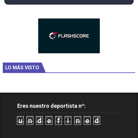
LO MÁS VISTO
Eres nuestro deportista nº:
u
n
d
e
f
i
n
e
d