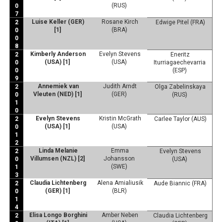
(RUS)
0
7
Luise Keller (GER)
Rosane Kirch
2
Edwige Pitel (FRA)
[1]
(BRA)
0
0
8
Kimberly Anderson
Evelyn Stevens
2
Eneritz
(USA) [1]
(USA)
0
Iturriagaechevarria
0
(ESP)
9
Annemiek van
Judith Arndt
2
Olga Zabelinskaya
Vleuten (NED) [1]
(GER)
0
(RUS)
1
0
Evelyn Stevens
Kristin McGrath
2
Carlee Taylor (AUS)
(USA) [1]
(USA)
0
1
2
Linda Melanie
Emma
2
Evelyn Stevens
Villumsen (NZL) [2]
Johansson
0
(USA)
(SWE)
1
3
Claudia Lichtenberg
Alena Amialiusik
2
Aude Biannic (FRA)
(GER) [1]
(BLR)
0
1
4
Elisa Longo Borghini
Amber Neben
2
Claudia Lichtenberg