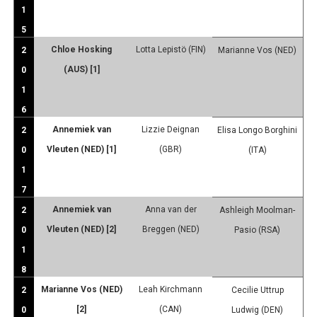
1
5
Chloe Hosking
Lotta Lepistö (FIN)
2
Marianne Vos (NED)
(AUS) [1]
0
1
6
Annemiek van
Lizzie Deignan
2
Elisa Longo Borghini
Vleuten (NED) [1]
(GBR)
0
(ITA)
1
7
Annemiek van
Anna van der
2
Ashleigh Moolman-
Vleuten (NED) [2]
Breggen (NED)
0
Pasio (RSA)
1
8
Marianne Vos (NED)
Leah Kirchmann
2
Cecilie Uttrup
[2]
(CAN)
0
Ludwig (DEN)