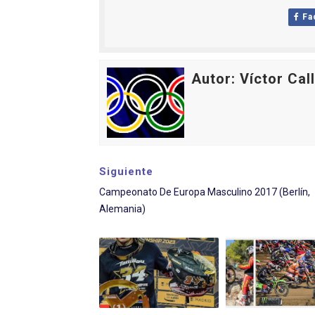
Athletes Unlimited Softba
Fa
Mundial de piragüismo sla
Autor: Víctor Cal
Tour de Francia masculino
Mundial de Fórmula 1 2026
Campeonato de Europa de sa
Siguiente
Campeonato De Europa Masculino 2017 (Berlín,
Alemania)