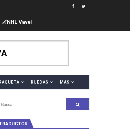
🏒NHL Vavel
ck y Taddeucci. Ángela Martínez 5ª en 10km
VA
 al equipo neutral ruso, llevándose 8 medallas, seis para I
s en el Grand Slam Mexico
RAQUETA
RUEDAS
MÁS
TRADUCTOR