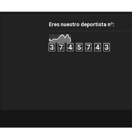
Eres nuestro deportista nº:
3
7
4
5
7
4
3