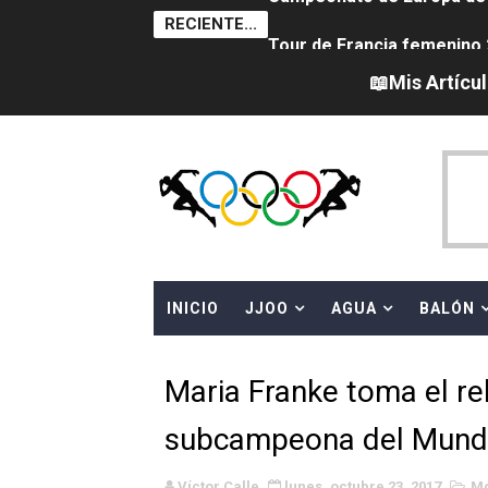
RECIENTE...
Tour de Francia femenino 
Women's Pro Baseball Lea
📖Mis Artícu
Campeonato de Europa en a
Campeonato de Europa de 
Campeonato de Europa de na
AEW - Adam Page con Brod
INICIO
JJOO
AGUA
BALÓN
Canadá Open 2026
Mundial de MotoGP 2026 -
Maria Franke toma el re
Canadian Elite Basketball 
subcampeona del Mun
Campeonato de Europa de h
Víctor Calle
lunes, octubre 23, 2017
Mo