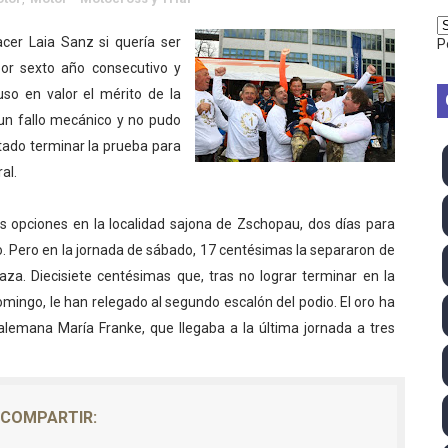
vion Heights ponen fin al reinado por parejas de The Vani
cer Laia Sanz si quería ser
P
r sexto año consecutivo y
2026 - Week 10
so en valor el mérito de la
 season
 un fallo mecánico y no pudo
tado terminar la prueba para
ra Chelsea Green, Chad Gable y Baron Corbin en SummerSl
al.
TB 2026 (Monteceneri, Suiza) - Charlie Aldridge y Sina Fr
os opciones en la localidad sajona de Zschopau, dos días para
emo 2026 (Varese, Italia) - Rumanía, Alemania y Gran Breta
ulo. Pero en la jornada de sábado, 17 centésimas la separaron de
laza. Diecisiete centésimas que, tras no lograr terminar en la
ino 2026 (Tokio, Japón) - Estados Unidos invencibles, ya 
mingo, le han relegado al segundo escalón del podio. El oro ha
 alemana María Franke, que llegaba a la última jornada a tres
último Impact! con Jason Hotch como nuevo TNA Internati
ong Kong) - La delegación italiana arrasa con 4 oros y 4 pl
COMPARTIR:
va monarca Intercontinental, su primer título individual en