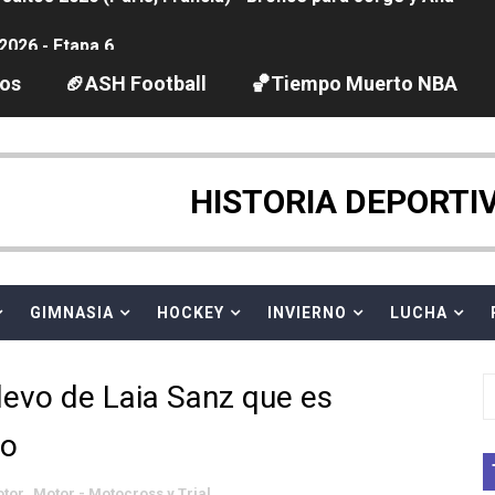
2026 - Etapa 6
gue 2026
los
🏈ASH Football
🏀Tiempo Muerto NBA
guas abiertas 2026 (París, Francia) - Dobletes de Wellbro
pentatlón moderno 2026 (Estambul, Turquía)
HISTORIA DEPORTI
tación artística 2026 (París, Francia) - España domina junto
ido desbancan una semana después a The Demand por trío
GIMNASIA
HOCKEY
INVIERNO
LUCHA
 GP Gran Bretaña
levo de Laia Sanz que es
League 2026 - Playoffs
do
igh diving 2026 (París, Francia)
tor
,
Motor - Motocross y Trial