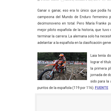
WWE NXT - Myles Borne y Ta
Ganar o ganar, eso era lo único que podía ha
campeona del Mundo de Enduro femenino po
Canadian Football League 
decimonoveno en total. Pero María Franke pu
EFA y AFLE 2026 - Regular
mejor piloto española de la historia, que tuvo
terminar la carrera. La alemana solo ha necesi
Grandes éxitos por fin pa
adelantar a la española en la clasificación gener
Campeonato de Europa de M
Laia tenía d
Campeonato de Europa de r
lograr el tít
la primera p
Mundial de lacrosse femen
jornada de do
sido para la
Máxima celebración en el 
puntos de la española (119 por 116).
FUENTE
Mundial de esgrima 2026 (H
Raquel Rodriguez es la nue