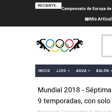
RECIENTE...
Campeonato de Europa de sa
Tour de Francia femenino 
📖Mis Artícu
Women's Pro Baseball Lea
Campeonato de Europa de 
Campeonato de Europa de na
AEW - Adam Page con Brod
INICIO
JJOO
AGUA
BALÓN
Canadá Open 2026
Mundial de MotoGP 2026 -
Mundial 2018 - Séptima
Canadian Elite Basketball 
9 temporadas, con solo
Campeonato de Europa de h
Víctor Calle
lunes, octubre 22, 2018
Mo