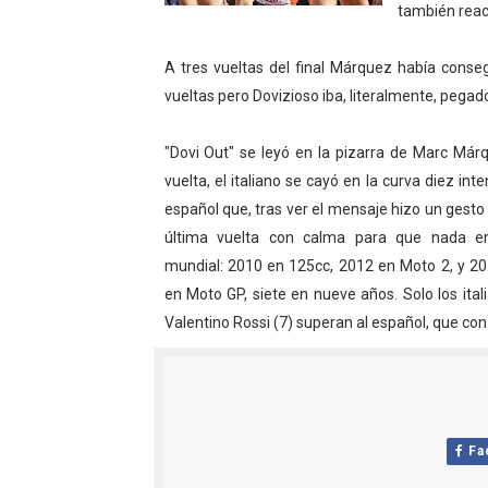
también reac
Athletes Unlimited Softba
A tres vueltas del final Márquez había conseg
Mundial de piragüismo sla
vueltas pero Dovizioso iba, literalmente, pegado
Tour de Francia masculino
"Dovi Out" se leyó en la pizarra de Marc Márqu
Mundial de Fórmula 1 2026
vuelta, el italiano se cayó en la curva diez in
español que, tras ver el mensaje hizo un gesto
Campeonato de Europa en a
última vuelta con calma para que nada e
mundial: 2010 en 125cc, 2012 en Moto 2, y 20
en Moto GP, siete en nueve años. Solo los ital
Valentino Rossi (7) superan al español, que co
Fa