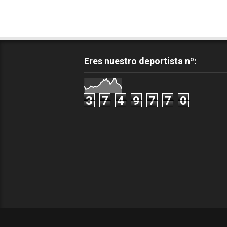
Eres nuestro deportista nº:
3
7
4
9
7
7
0