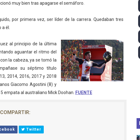
cionó muy bien tras apagarse el semáforo.
ll League 2026 - Las Utah Talons son bicampeonas de la AU
uido, por primera vez, ser líder de la carrera. Quedaban tres
lom 2026 (Oklahoma City, Estados Unidos) - Miquel Travé 
 a él.
 2026 - Tadej Pogacar entra en el selecto grupo de los pe
ez al principio de la última
 - Lando Norris consigue en Hungría su primera victoria d
tentando aguantar el ritmo del
 con la cabeza, ya se tomó la
guas abiertas 2026 (París, Francia) - Wellbrock y Taddeucc
mpañase su séptimo título
13, 2014, 2016, 2017 y 2018
ianos Giacomo Agostini (8) y
n 5 empata al australiano Mick Doohan.
FUENTE
COMPARTIR:
cebook
Twitter