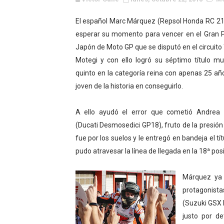
WWE NXT - Myles Borne y Ta
El español Marc Márquez (Repsol Honda RC 21
esperar su momento para vencer en el Gran 
Canadian Football League 
Japón de Moto GP que se disputó en el circuito
EFA y AFLE 2026 - Regular
Motegi y con ello logró su séptimo título mu
quinto en la categoría reina con apenas 25 añ
Grandes éxitos por fin pa
joven de la historia en conseguirlo.
Campeonato de Europa de M
A ello ayudó el error que cometió Andrea 
Campeonato de Europa de r
(Ducati Desmosedici GP18), fruto de la presión 
fue por los suelos y le entregó en bandeja el 
Mundial de lacrosse femen
pudo atravesar la línea de llegada en la 18ª posi
Máxima celebración en el 
Márquez ya 
protagonista
Mundial de esgrima 2026 (H
(Suzuki GSX R
Raquel Rodriguez es la nue
justo por de