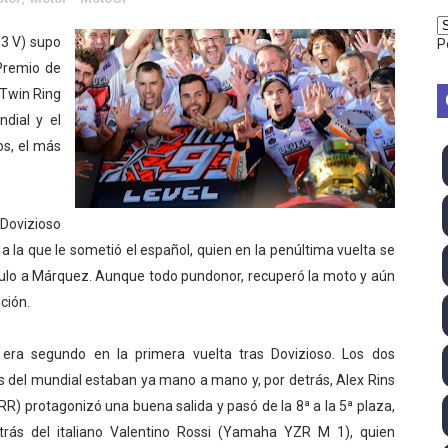
vion Heights ponen fin al reinado por parejas de The Vani
3 V) supo
P
Premio de
2026 - Week 10
 Twin Ring
 season
ndial y el
os, el más
ra Chelsea Green, Chad Gable y Baron Corbin en SummerSl
TB 2026 (Monteceneri, Suiza) - Charlie Aldridge y Sina Fr
Dovizioso
emo 2026 (Varese, Italia) - Rumanía, Alemania y Gran Breta
a la que le sometió el español, quien en la penúltima vuelta se
título a Márquez. Aunque todo pundonor, recuperó la moto y aún
ino 2026 (Tokio, Japón) - Estados Unidos invencibles, ya 
ción.
último Impact! con Jason Hotch como nuevo TNA Internati
era segundo en la primera vuelta tras Dovizioso. Los dos
s del mundial estaban ya mano a mano y, por detrás, Alex Rins
ong Kong) - La delegación italiana arrasa con 4 oros y 4 pl
R) protagonizó una buena salida y pasó de la 8ª a la 5ª plaza,
va monarca Intercontinental, su primer título individual en
trás del italiano Valentino Rossi (Yamaha YZR M 1), quien