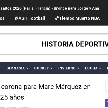
ltos 2026 (París, Francia) - Bronce para Jorge y Ana Carv
2026 - Etapa 6
los
🏈ASH Football
🏀Tiempo Muerto NBA
gue 2026
pentatlón moderno 2026 (Estambul, Turquía)
HISTORIA DEPORTI
tación artística 2026 (París, Francia) - España domina junto
ido desbancan una semana después a The Demand por trío
GIMNASIA
HOCKEY
INVIERNO
LUCHA
 GP Gran Bretaña
 corona para Marc Márquez en
League 2026 - Playoffs
 25 años
igh diving 2026 (París, Francia)
tor
,
Motor - MotoGP