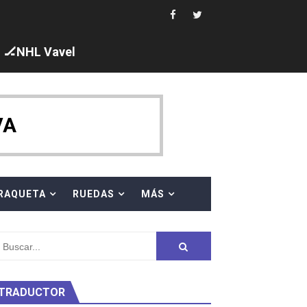
ajal en plataforma. 5 orazos para Chiara Pellacani, doblet
🏒NHL Vavel
VA
 al equipo neutral ruso, llevándose 8 medallas, seis para I
s en el Grand Slam Mexico
RAQUETA
RUEDAS
MÁS
TRADUCTOR