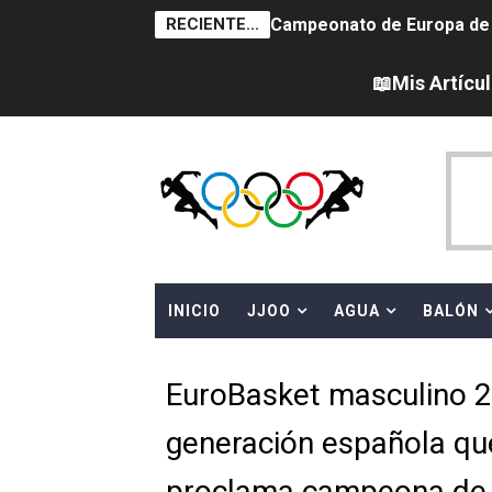
RECIENTE...
Campeonato de Europa de sa
Campeonato de Europa de nat
📖Mis Artícu
Canadá Open 2026
Tour de Francia femenino 
Campeonato de Europa en a
WWE NXT - Myles Borne y Ta
INICIO
JJOO
AGUA
BALÓN
Mundial de MotoGP 2026 -
Canadian Football League 
EuroBasket masculino 20
EFA y AFLE 2026 - Regular
generación española qu
Grandes éxitos por fin pa
proclama campeona de