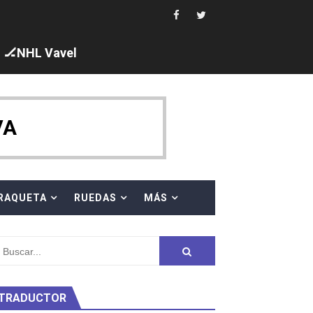
 cuarto oro
edallas, seis para Iris Tió
🏒NHL Vavel
VA
en 10km
ty Project
RAQUETA
RUEDAS
MÁS
TRADUCTOR
am