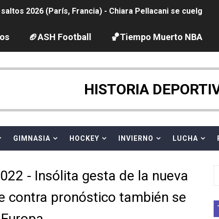
ltos 2026 (París, Francia) - Chiara Pellacani se cuelga su
ación artística 2026 (París, Francia) - España se lleva 8 m
los
🏈ASH Football
🏀Tiempo Muerto NBA
2026 - Etapa 4
HISTORIA DEPORTI
guas abiertas 2026 (París, Francia) - Ángela Martínez 5ª 
vion Heights ponen fin al reinado por parejas de The Vani
GIMNASIA
HOCKEY
INVIERNO
LUCHA
 GP Gran Bretaña
2026 - Week 10
22 - Insólita gesta de la nueva
 season
e contra pronóstico también se
ra Chelsea Green, Chad Gable y Baron Corbin en SummerSl
 Europa