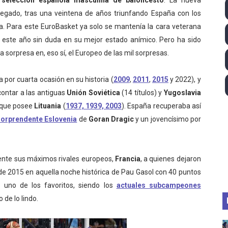
a
selección española masculina de baloncesto
. La nueva
 - Lando Norris consigue en Hungría su primera victoria d
legado, tras una veintena de años triunfando España con los
. Para este EuroBasket ya solo se mantenía la cara veterana
026 - Estados Unidos campeón dejando a España a las pue
este año sin duda en su mejor estado anímico. Pero ha sido
sorpresa en, eso sí, el Europeo de las mil sorpresas.
ictorias de Ticktum y de Vries en Tokyo, con doble podio pa
or cuarta ocasión en su historia (
2009
,
2011
,
2015
y 2022), y
 2026 - Minnesota Vixen consigue su ansiado primer título 
 contar a las antiguas
Unión Soviética
(14 títulos) y
Yugoslavia
pentatlón moderno 2026 (Estambul, Turquía)
 que posee
Lituania
(
1937, 1939, 2003
). España recuperaba así
sorprendente Eslovenia
de
Goran Dragic
y un jovencísimo por
ente sus máximos rivales europeos,
Francia
, a quienes dejaron
 de 2015 en aquella noche histórica de Pau Gasol con 40 puntos
o uno de los favoritos, siendo los
actuales subcampeones
o de lo lindo.