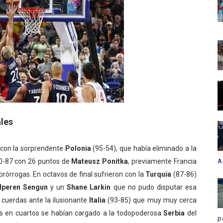
ales
 con la sorprendente
Polonia
(95-54), que había eliminado a la
90-87 con 26 puntos de
Mateusz Ponitka
, previamente Francia
A
prórrogas. En octavos de final sufrieron con la
Turquía
(87-86)
lperen Sengun
y un
Shane Larkin
que no pudo disputar esa
s cuerdas ante la ilusionante
Italia
(93-85) que muy muy cerca
anos en cuartos se habían cargado a la todopoderosa
Serbia
del
p