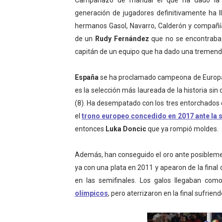
Campanazo de manual el que ha dado l
Mundial de Fórmula 1 2026
generación de jugadores definitivamente ha l
hermanos Gasol, Navarro, Calderón y compañía
Copa del Mundo femenina 2
de un
Rudy Fernández
que no se encontraba 
capitán de un equipo que ha dado una tremenda 
Mundial Fórmula E 2026 - V
España
se ha proclamado campeona de Europa p
Women's Football Alliance
es la selección más laureada de la historia sin
Campeonato de Europa de 
(8). Ha desempatado con los tres entorchados
el
trono europeo concedido en 2017 ante la 
entonces
Luka Doncic
que ya rompió moldes.
Además, han conseguido el oro ante posiblem
ya con una plata en 2011 y apearon de la final
en las semifinales. Los galos llegaban com
olímpicos
, pero aterrizaron en la final sufriend