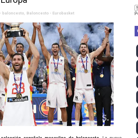
TB 2026 (Monteceneri, Suiza) - Charlie Aldridge y Sina Fr
baloncesto
,
Baloncesto - Eurobasket
P
emo 2026 (Varese, Italia) - Rumanía, Alemania y Gran Breta
ino 2026 (Tokio, Japón) - Estados Unidos invencibles, ya 
último Impact! con Jason Hotch como nuevo TNA Internati
ong Kong) - La delegación italiana arrasa con 4 oros y 4 pl
va monarca Intercontinental, su primer título individual en
ll League 2026 - Las Utah Talons son bicampeonas de la AU
lom 2026 (Oklahoma City, Estados Unidos) - Miquel Travé 
mpeona mundial y Maya World arrebata el título TBS a Hikar
 2026 - Tadej Pogacar entra en el selecto grupo de los pe