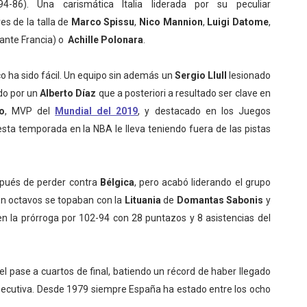
94-86). Una carismática Italia liderada por su peculiar
es de la talla de
Marco Spissu
,
Nico Mannion
,
Luigi Datome
,
ante Francia) o
Achille Polonara
.
o ha sido fácil. Un equipo sin además un
Sergio Llull
lesionado
ido por un
Alberto Díaz
que a posteriori a resultado ser clave en
o
, MVP del
Mundial del 2019
, y destacado en los Juegos
esta temporada en la NBA le lleva teniendo fuera de las pistas
spués de perder contra
Bélgica
, pero acabó liderando el grupo
En octavos se topaban con la
Lituania
de
Domantas Sabonis
y
n la prórroga por 102-94 con 28 puntazos y 8 asistencias del
l pase a cuartos de final, batiendo un récord de haber llegado
secutiva. Desde 1979 siempre España ha estado entre los ocho