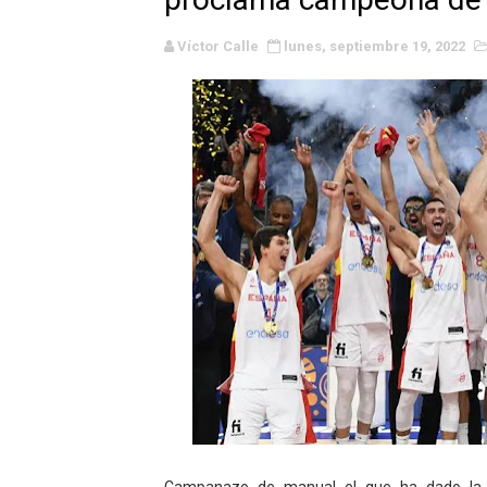
Campeonato de Europa de M
Víctor Calle
lunes, septiembre 19, 2022
Campeonato de Europa de r
Mundial de lacrosse femen
Máxima celebración en el 
Mundial de esgrima 2026 (H
Raquel Rodriguez es la nue
Athletes Unlimited Softba
Mundial de piragüismo sla
AEW - Willow al fin es ca
Tour de Francia masculino