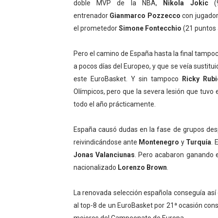
doble MVP de la NBA,
Nikola Jokic
(
entrenador
Gianmarco Pozzecco
con jugador
el prometedor
Simone Fontecchio
(21 puntos 
Pero el camino de España hasta la final tampoc
a pocos días del Europeo, y que se veía sustitu
este EuroBasket. Y sin tampoco
Ricky Rubi
Olímpicos, pero que la severa lesión que tuvo 
todo el año prácticamente.
España causó dudas en la fase de grupos de
reivindicándose ante
Montenegro
y
Turquía
. 
Jonas Valanciunas
. Pero acabaron ganando e
nacionalizado
Lorenzo Brown
.
La renovada selección española conseguía así e
al top-8 de un EuroBasket por 21ª ocasión con