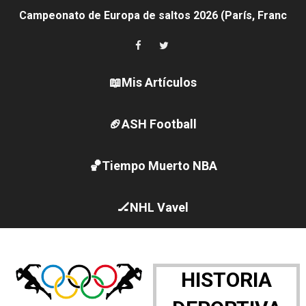
Campeonato de Europa de saltos 2026 (París, Francia) 
Women's Pro Baseball League 2026
Campeonato de Europa de pentatlón moderno 2026 (Est
📖Mis Artículos
Campeonato de Europa de natación artística 2026 (París,
🏈ASH Football
AEW - Adam Page con Brodido desbancan una semana d
🏀Tiempo Muerto NBA
Canadá Open 2026
Mundial de MotoGP 2026 - GP Gran Bretaña
🏒NHL Vavel
Canadian Elite Basketball League 2026 - Playoffs
WWE NXT - Myles Borne y Tavion Heights ponen fin al r
HISTORIA
Canadian Football League 2026 - Week 10