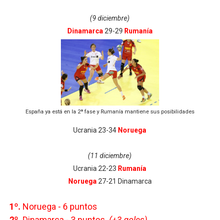
(9 diciembre)
Dinamarca
29-29
Rumanía
España ya está en la 2ª fase y Rumanía mantiene sus posibilidades
Ucrania 23-34
Noruega
(11 diciembre)
Ucrania 22-23
Rumanía
Noruega
27-21 Dinamarca
1º.
Noruega - 6 puntos
2º.
Dinamarca - 3
puntos
(+3 goles)