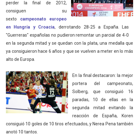
perder la final de 2012,
Tour de Francia masculino 2026 - Tadej Pogacar entra 
consiguen su
sexto
campeonato europeo
Mundial de Fórmula 1 2026 - Lando Norris consigue en 
en Hungría y Croacia
, derrotando 28-25 a España. Las
"Guerreras" españolas no pudieron remontar un parcial de 4-0
Campeonato de Europa de high diving 2026 (París, Fran
en la segunda mitad y se quedan con la plata, una medalla que
Tour de Francia femenino 2026 - Etapa 7
ya consiguieron hace 6 años y que se vuelven a meter en lo más
alto de Europa.
Campeonato de Europa en aguas abiertas 2026 (París, F
En la final destacaron: la mejor
portera del campeonato,
Solberg, que consiguió 16
paradas, 10 de ellas en la
segunda mitad evitando la
reacción de España, Koren
consiguió 10 goles de 10 tiros efectuados, y Nerea Pena también
anotó 10 tantos.