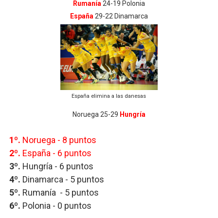
Rumanía
24-19 Polonia
España
29-22 Dinamarca
España elimina a las danesas
Noruega 25-29
Hungría
1º.
Noruega - 8 puntos
2º.
España
- 6 puntos
3º.
Hungría
- 6 puntos
4º.
Dinamarca
- 5 puntos
5º.
Rumanía
- 5 puntos
6º.
Polonia
- 0 puntos