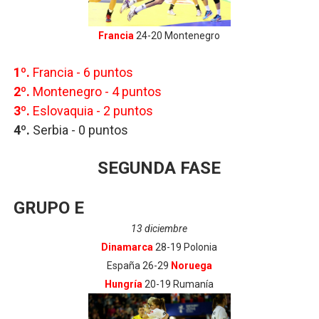
Francia
24-20 Montenegro
1º.
Francia - 6
puntos
2º.
Montenegro - 4
puntos
3º.
Eslovaquia - 2
puntos
4º.
Serbia -
0 puntos
SEGUNDA FASE
GRUPO E
13 diciembre
Dinamarca
28-19 Polonia
España 26-29
Noruega
Hungría
20-19 Rumanía