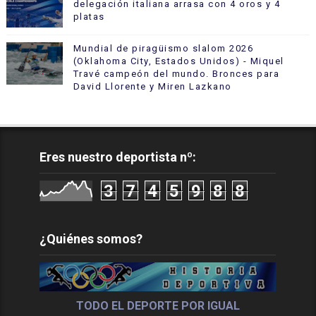
delegación italiana arrasa con 4 oros y 4
platas
Mundial de piragüismo slalom 2026
(Oklahoma City, Estados Unidos) - Miquel
Travé campeón del mundo. Bronces para
David Llorente y Miren Lazkano
Eres nuestro deportista nº:
3
7
4
5
9
8
8
¿Quiénes somos?
TODO EL DEPORTE POR IGUAL