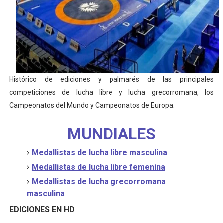
Athletes Unlimited Softball League 2026 - Las Utah Ta
Mundial de piragüismo slalom 2026 (Oklahoma City, Es
Tour de Francia masculino 2026 - Tadej Pogacar entra 
Histórico de ediciones y palmarés de las principales
Mundial de Fórmula 1 2026 - Lando Norris consigue en 
competiciones de lucha libre y lucha grecorromana, los
Campeonato de Europa de saltos 2026 (París, Francia) 
Campeonatos del Mundo y Campeonatos de Europa.
MUNDIALES
Medallistas de lucha libre masculina
Medallistas de lucha libre femenina
Medallistas de lucha grecorromana
masculina
EDICIONES EN HD