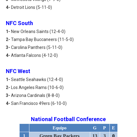
4-
Detroit Lions (5-11-0)
NFC South
1-
New Orleans Saints (12-4-0)
2-
Tampa Bay Buccaneers (11-5-0)
3-
Carolina Panthers (5-11-0)
4-
Atlanta Falcons (4-12-0)
NFC West
1-
Seattle Seahawks (12-4-0)
2-
Los Angeles Rams (10-6-0)
3-
Arizona Cardinals (8-8-0)
4-
San Francisco 49ers (6-10-0)
National Football Conference
Equipo
G
P
E
1
Green Bay Packers
13
3
0