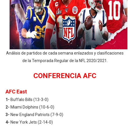
Mundial de piragüismo slalom 2026 (Oklahoma City, Es
Tour de Francia masculino 2026 - Tadej Pogacar entra 
Mundial de Fórmula 1 2026 - Lando Norris consigue en 
Copa del Mundo femenina 2026 - Estados Unidos campe
Análisis de partidos de cada semana enlazados y clasificaciones
Campeonato de Europa de saltos 2026 (París, Francia) 
de la Temporada Regular de la NFL 2020/2021.
CONFERENCIA AFC
AFC East
1-
Buffalo Bills (13-3-0)
2-
Miami Dolphins (10-6-0)
3-
New England Patriots (7-9-0)
4-
New York Jets (2-14-0)