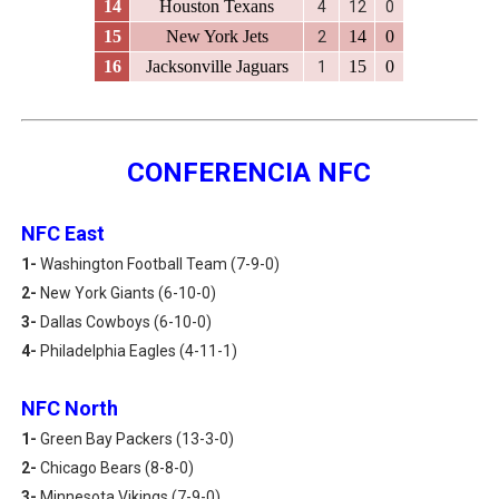
14
Houston Texans
4
12
0
15
New York Jets
14
0
2
16
Jacksonville Jaguars
15
0
1
CONFERENCIA NFC
NFC East
1-
Washington Football Team (7-9-0)
2-
New York Giants (6-10-0)
3-
Dallas Cowboys (6-10-0)
4-
Philadelphia Eagles (4-11-1)
NFC North
1-
Green Bay Packers (13-3-0)
2-
Chicago Bears (8-8-0)
3-
Minnesota Vikings (7-9-0)