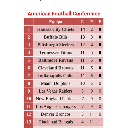
American Football Conference
Equipo
G
P
E
1
Kansas City Chiefs
14
2
0
2
Buffalo Bills
13
3
0
3
Pittsburgh Steelers
12
4
0
4
Tennessee Titans
11
5
0
5
Baltimore Ravens
11
5
0
6
Cleveland Browns
11
5
0
7
Indianapolis Colts
0
11
5
8
Miami Dolphins
0
10
6
9
Las Vegas Raiders
0
8
8
10
New England Patriots
0
7
9
11
Los Angeles Chargers
0
7
9
12
Denver Broncos
0
5
11
13
Cincinnati Bengals
4
11
1