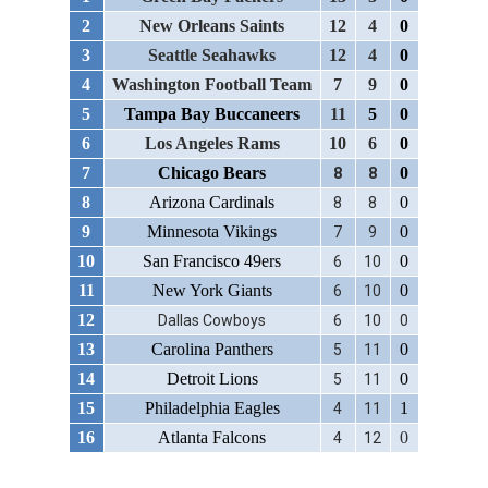
2
New Orleans Saints
12
4
0
3
Seattle Seahawks
12
4
0
4
Washington Football Team
7
9
0
5
Tampa Bay Buccaneers
11
5
0
6
Los Angeles Rams
10
6
0
7
Chicago Bears
0
8
8
8
Arizona Cardinals
0
8
8
9
Minnesota Vikings
0
7
9
10
San Francisco 49ers
0
6
10
11
New York Giants
0
6
10
12
Dallas Cowboys
6
10
0
13
Carolina Panthers
0
5
11
14
Detroit Lions
0
5
11
15
Philadelphia Eagles
1
4
11
16
Atlanta Falcons
0
4
12