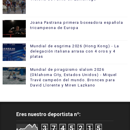
Joana Pastrana primera boxeadora española
tricampeona de Europa
Mundial de esgrima 2026 (Hong Kong) - La
delegación italiana arrasa con 4 oros y 4
platas
Mundial de piragüismo slalom 2026
(Oklahoma City, Estados Unidos) - Miquel
Travé campeón del mundo. Bronces para
David Llorente y Miren Lazkano
Eres nuestro deportista nº:
3
7
4
5
2
1
5